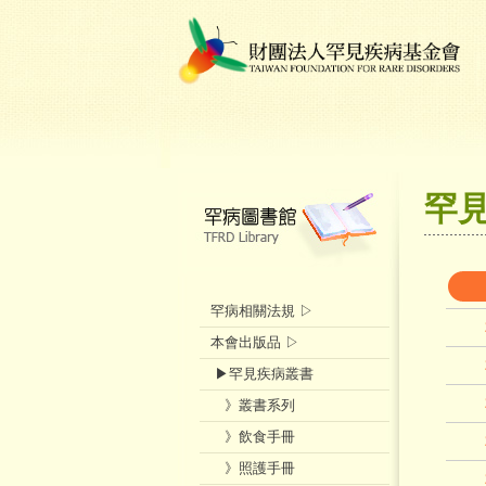
罕
罕病相關法規 ▷
本會出版品 ▷
▶罕見疾病叢書
》叢書系列
》飲食手冊
》照護手冊