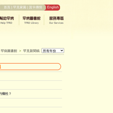
English
首頁
|
罕見家園
|
賀卡傳情
>
罕病圖書館
>
罕見新聞稿
題
的犧牲？