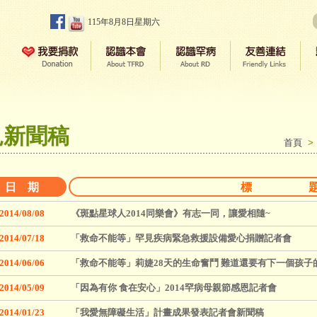
115年8月8日星期六
見新聞稿
首頁
日 期
標 
2014/08/08
《斑點星球人2014同樂會》有志一同，讓愛相隨~
2014/07/18
「救命不能等」罕見疾病緊急救援設備愛心捐贈記者會
2014/06/06
「救命不能等」莉婕28天的生命奮鬥 難道還要有下一個孩子
2014/05/09
「因為有你 食在安心」2014罕病母親節感恩記者會
2014/01/23
「我愛無障礙生活」計畫成果發表記者會新聞稿