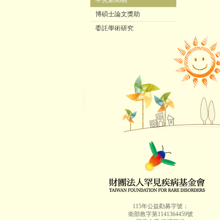
博碩士論文獎助
委託學術研究
歷年本會服務統計
身障鑑定(ICF) ▷
115年公益勸募字號：
衛部救字第1141364459號