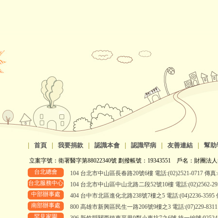
|
首頁
|
我要捐款
|
認識本會
|
認識罕病
|
友善連結
|
幫助
立案字號：衛署醫字第88022340號 劃撥帳號：19343551 戶名：財團法人
台北總會
104 台北市中山區長春路20號6樓 電話:(02)2521-0717 傳真:(0
台北服務中心
104 台北市中山區中山北路二段52號10樓 電話:(02)2562-2958、
中部辦事處
404 台中市北區進化北路238號7樓之5 電話:(04)2236-3595 傳真
南部辦事處
800 高雄市新興區民生一路206號9樓之3 電話:(07)229-8311 傳真
罕見家園