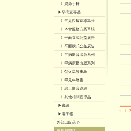
》資源手冊
▶罕病宣導品
》罕見疾病宣導單張
》本會服務方案單張
》平面直式公益廣告
》平面橫式公益廣告
》罕病影音出版系列
》罕病廣播出版系列
》螢火蟲故事島
》罕見年曆書
》線上影音連結
》其他相關宣導品
▶會訊
<
1
▶電子報
外部出版品 ▷
罕見新聞稿