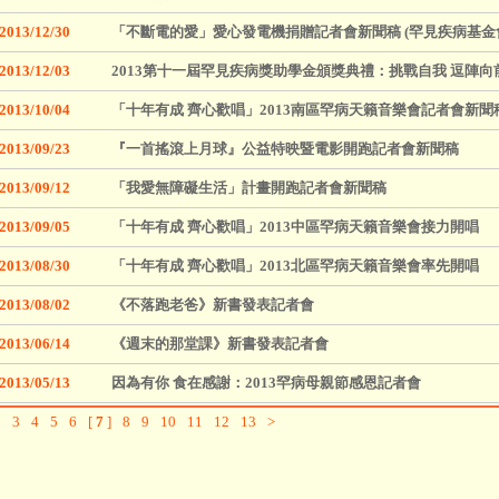
2013/12/30
「不斷電的愛」愛心發電機捐贈記者會新聞稿 (罕見疾病基金
2013/12/03
2013第十一屆罕見疾病獎助學金頒獎典禮：挑戰自我 逗陣向
2013/10/04
「十年有成 齊心歡唱」2013南區罕病天籟音樂會記者會新聞
2013/09/23
『一首搖滾上月球』公益特映暨電影開跑記者會新聞稿
2013/09/12
「我愛無障礙生活」計畫開跑記者會新聞稿
2013/09/05
「十年有成 齊心歡唱」2013中區罕病天籟音樂會接力開唱
2013/08/30
「十年有成 齊心歡唱」2013北區罕病天籟音樂會率先開唱
2013/08/02
《不落跑老爸》新書發表記者會
2013/06/14
《週末的那堂課》新書發表記者會
2013/05/13
因為有你 食在感謝：2013罕病母親節感恩記者會
2
3
4
5
6
[
7
]
8
9
10
11
12
13
>