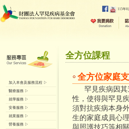
115年
全方位課程
全方位家庭
加入本會及服務流程 ▷
罕見疾病因其遺
醫療服務 ▷
性，使得與罕見
就學服務 ▷
須對抗疾病本身
安養服務 ▷
就業服務 ▷
生的家庭成員心
營養服務 ▷
與照護技巧等相