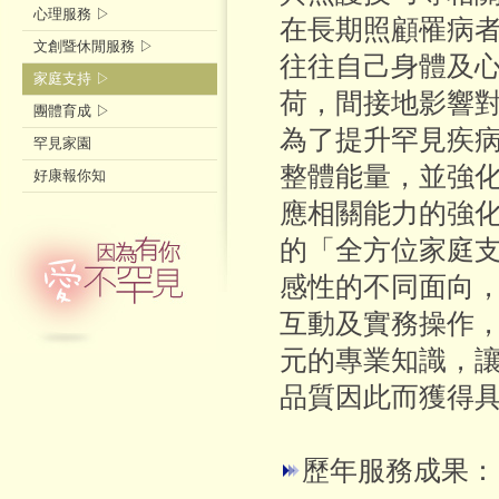
心理服務 ▷
在長期照顧罹病
文創暨休閒服務 ▷
往往自己身體及
家庭支持 ▷
荷，間接地影響
團體育成 ▷
為了提升罕見疾
罕見家園
整體能量，並強
好康報你知
應相關能力的強
的「全方位家庭
感性的不同面向
互動及實務操作
元的專業知識，
品質因此而獲得
歷年服務成果：