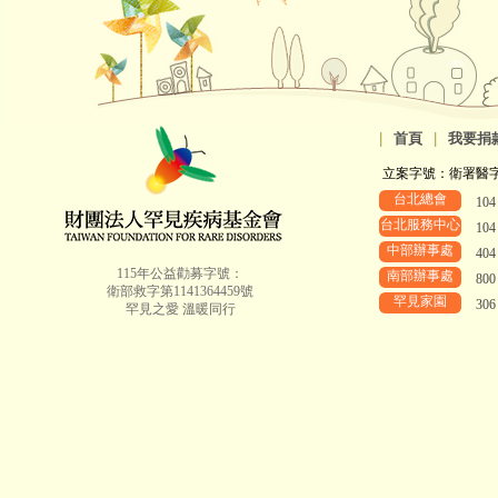
|
首頁
|
我要捐
立案字號：衛署醫字第8
台北總會
10
台北服務中心
10
中部辦事處
40
115年公益勸募字號：
南部辦事處
80
衛部救字第1141364459號
罕見家園
30
罕見之愛 溫暖同行