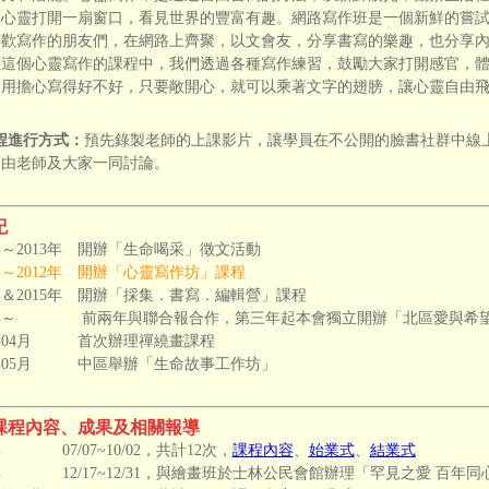
為心靈打開一扇窗口，看見世界的豐富有趣。網路寫作班是一個新鮮的嘗
喜歡寫作的朋友們，在網路上齊聚，以文會友，分享書寫的樂趣，也分享
在這個心靈寫作的課程中，我們透過各種寫作練習，鼓勵大家打開感官，
不用擔心寫得好不好，只要敞開心，就可以乘著文字的翅膀，讓心靈自由
程進行方式：
預先錄製老師的上課影片，讓學員在不公開的臉書社群中線
，由老師及大家一同討論。
紀
8年～2013年 開辦「生命喝采」徵文活動
1年～2012年 開辦「心靈寫作坊」課程
1年＆2015年 開辦「採集．書寫．編輯營」課程
14年～ 前兩年與聯合報合作，第三年起本會獨立開辦「北區愛與希
7年04月 首次辦理禪繞畫課程
7年05月 中區舉辦「生命故事工作坊」
課程內容、成果及相關報導
1年 07/07~10/02，共計12次，
課程內容
、
始業式
、
結業式
1年 12/17~12/31，與繪畫班於士林公民會館辦理「罕見之愛 百年