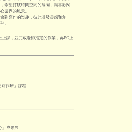
試，希望打破時間空間的隔閡，讓喜歡閱
內心世界的風景。
體會到寫作的樂趣，彼此激發靈感和創
飛翔。
上上課，並完成老師指定的作業，再PO上
望寫作班」課程
同心」成果展