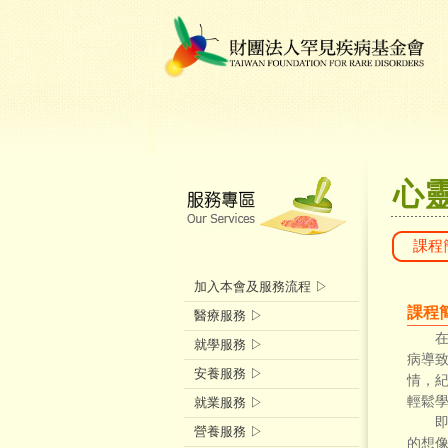
心
課程
加入本會及服務流程 ▷
課
醫療服務 ▷
在所
就學服務 ▷
病導
安養服務 ▷
情，
輕鬆
就業服務 ▷
營養服務 ▷
的想