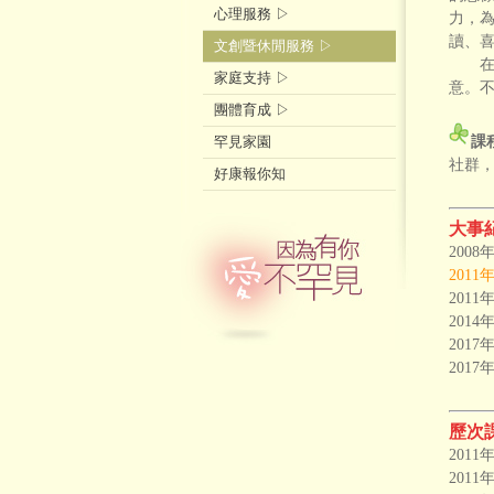
心理服務 ▷
力，
讀、
文創暨休閒服務 ▷
家庭支持 ▷
意。
團體育成 ▷
課
罕見家園
社群
好康報你知
大事
200
201
201
20
201
201
歷次
201
201