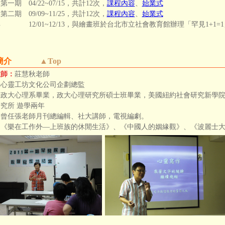
年第一期 04/22~07/15，共計12次，
課程內容
、
始業式
年第二期 09/09~11/25，共計12次，
課程內容
、
始業式
2年 12/01~12/13，與繪畫班於台北市立社會教育館辦理「罕見1+1=1
資簡介
▲Top
教師：
莊慧秋老師
：
心靈工坊文化公司企劃總監
：
政大心理系畢業，政大心理研究所碩士班畢業，美國紐約社會研究新學院(New School 
究所 遊學兩年
：
曾任張老師月刊總編輯、社大講師，電視編劇。
：
《樂在工作外—上班族的休閒生活》、《中國人的姻緣觀》、《波麗士