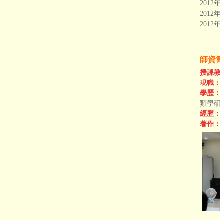
2012
2012
201
師
授課
現職
學歷
類學研
經歷
著作