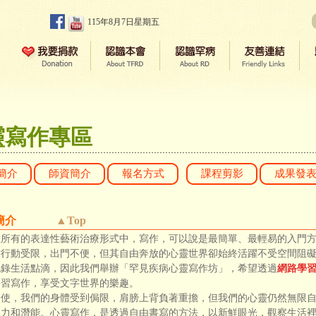
115年8月7日星期五
靈寫作專區
簡介
師資簡介
報名方式
課程剪影
成果發
程簡介
▲Top
有的表達性藝術治療形式中，寫作，可以說是最簡單、最輕易的入門方
致行動受限，出門不便，但其自由奔放的心靈世界卻始終活躍不受空間阻
紀錄生活點滴，因此我們舉辦「罕見疾病心靈寫作坊」，希望透過
網路學
學習寫作，享受文字世界的樂趣。
即使，我們的身體受到侷限，肩膀上背負著重擔，但我們的心靈仍然無限
像力和潛能。心靈寫作，是透過自由書寫的方法，以新鮮眼光，觀察生活