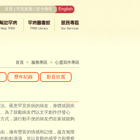
English
首頁
|
罕見家園
|
賀卡傳情
首頁
>
服務專區
>
心靈寫作專區
表
歷年紀錄
影音欣賞
法。罹患罕見疾病的病友，身體或因疾
礙。為了鼓勵病友們以文字創作抒發心
習
方式，讓行動不便的病友們在家就能夠
自由，擁有豐富的情感和記憶，蘊含無限
裡的點點滴滴，並以直觀的感受力和覺察