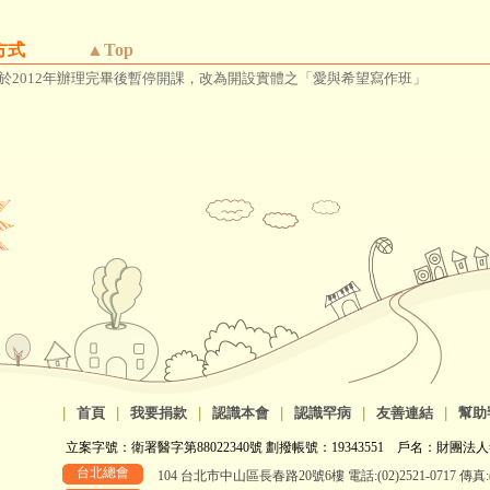
名方式
▲Top
於2012年辦理完畢後暫停開課，改為開設實體之「愛與希望寫作班」
|
首頁
|
我要捐款
|
認識本會
|
認識罕病
|
友善連結
|
幫助
立案字號：衛署醫字第88022340號 劃撥帳號：19343551 戶名：財團法人
台北總會
104 台北市中山區長春路20號6樓 電話:(02)2521-0717 傳真:(0