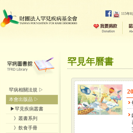
115年
罕見年曆書
罕病相關法規 ▷
2
本會出版品 ▷
▶罕見疾病叢書
》叢書系列
》飲食手冊