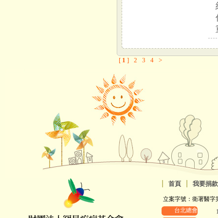
[
1
]
2
3
4
>
|
|
首頁
我要捐款
立案字號：衛署醫字第88
台北總會