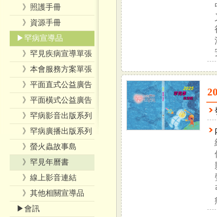
》照護手冊
》資源手冊
▶罕病宣導品
》罕見疾病宣導單張
》本會服務方案單張
》平面直式公益廣告
2
》平面橫式公益廣告
》罕病影音出版系列
》罕病廣播出版系列
》螢火蟲故事島
》罕見年曆書
》線上影音連結
》其他相關宣導品
▶會訊