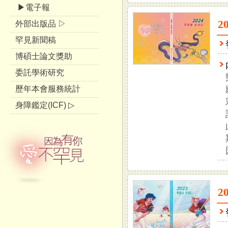
▶電子報
2
外部出版品 ▷
罕見新聞稿
博碩士論文獎助
委託學術研究
歷年本會服務統計
身障鑑定(ICF) ▷
2