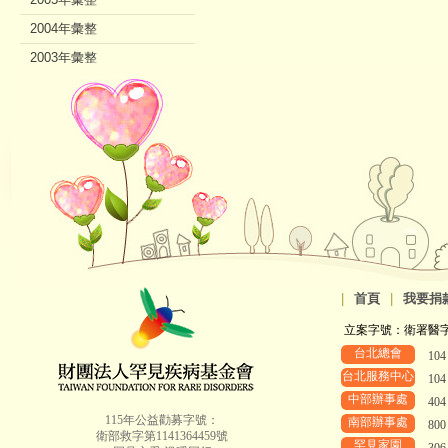
2004年彙整
2003年彙整
2002年彙整
|
首頁
|
我要捐
立案字號：衛署醫字第8
台北總會
10
台北服務中心
10
中部辦事處
40
115年公益勸募字號：
南部辦事處
80
衛部救字第1141364459號
罕見家園