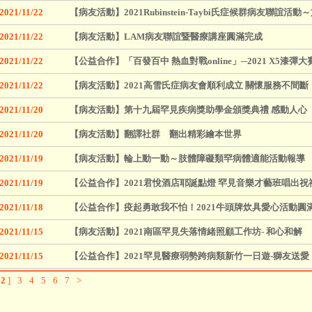
2021/11/22
【病友活動】2021Rubinstein-Taybi氏症候群病友聯誼活
2021/11/22
【病友活動】LAM病友聯誼暨醫療講座圓滿完成
2021/11/22
【公益合作】「百發百中 熱血對戰online」─2021 X5漆
2021/11/22
【病友活動】2021高雪氏症病友會順利成立 關懷服務不間斷
2021/11/20
【病友活動】第十九屆罕見疾病獎助學金頒獎典禮 感動人心
2021/11/20
【病友活動】翻譯社群 翻出精彩繪本世界
2021/11/19
【病友活動】輪上動一動～肢體障礙類罕病體適能活動報導
2021/11/19
【公益合作】2021君悅酒店耶誕點燈 罕見音樂才藝班唱出祝
2021/11/18
【公益合作】疫起勇敢我不怕！2021牛頭牌炊具愛心活動圓
2021/11/15
【病友活動】2021南區罕見失落情緒照顧工作坊- 和心和解
2021/11/15
【公益合作】2021罕見醫療弱勢跨病類新竹一日遊-獅友送
[
2
]
3
4
5
6
7
>