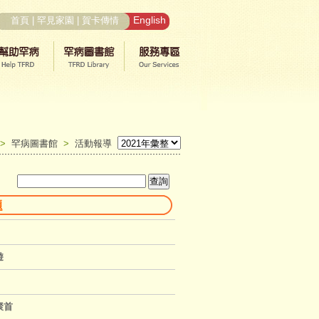
English
首頁
|
罕見家園
|
賀卡傳情
>
罕病圖書館
>
活動報導
題
遊
聚首