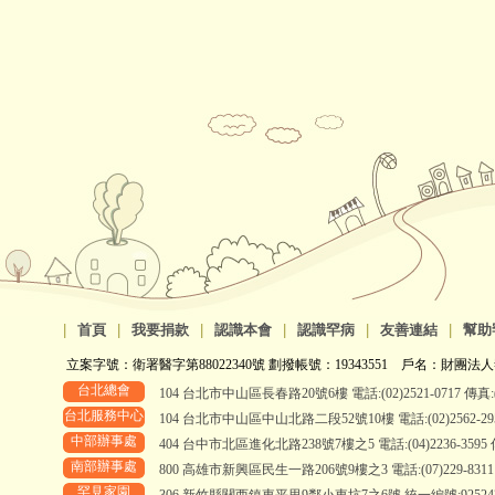
|
首頁
|
我要捐款
|
認識本會
|
認識罕病
|
友善連結
|
幫助
立案字號：衛署醫字第88022340號 劃撥帳號：19343551 戶名：財團法人
台北總會
104 台北市中山區長春路20號6樓 電話:(02)2521-0717 傳真:(0
台北服務中心
104 台北市中山區中山北路二段52號10樓 電話:(02)2562-2958、
中部辦事處
404 台中市北區進化北路238號7樓之5 電話:(04)2236-3595 傳真
南部辦事處
800 高雄市新興區民生一路206號9樓之3 電話:(07)229-8311 傳真
罕見家園