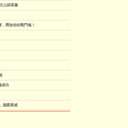
動～文山採茶趣
彈大賽，釋放你的戰鬥魂！
福
滿成功
愛，溫暖風城