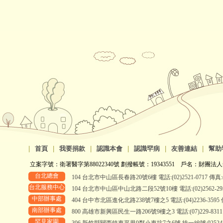
|
首頁
|
我要捐款
|
認識本會
|
認識罕病
|
友善連結
|
幫助
立案字號：衛署醫字第88022340號 劃撥帳號：19343551 戶名：財團法人
台北總會
104 台北市中山區長春路20號6樓 電話:(02)2521-0717 傳真:(0
台北服務中心
104 台北市中山區中山北路二段52號10樓 電話:(02)2562-2958、
中部辦事處
404 台中市北區進化北路238號7樓之5 電話:(04)2236-3595 傳真
南部辦事處
800 高雄市新興區民生一路206號9樓之3 電話:(07)229-8311 傳真
罕見家園