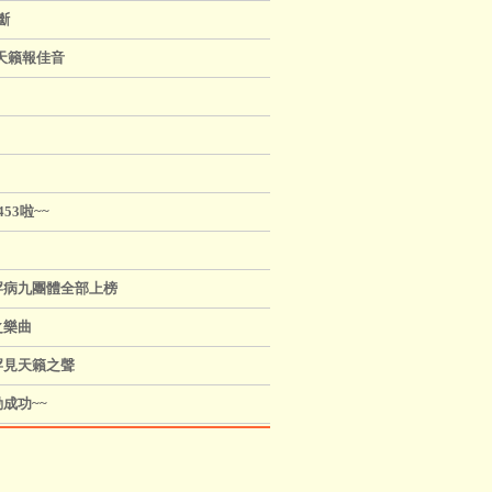
斷
天籟報佳音
53啦~~
罕病九團體全部上榜
之樂曲
罕見天籟之聲
成功~~