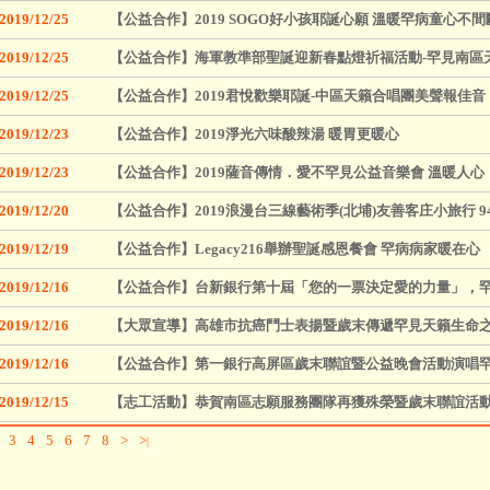
2019/12/25
【公益合作】2019 SOGO好小孩耶誕心願 溫暖罕病童心不間
2019/12/25
【公益合作】海軍教準部聖誕迎新春點燈祈福活動-罕見南區
2019/12/25
【公益合作】2019君悅歡樂耶誕-中區天籟合唱團美聲報佳音
2019/12/23
【公益合作】2019淨光六味酸辣湯 暖胃更暖心
2019/12/23
【公益合作】2019薩音傳情．愛不罕見公益音樂會 溫暖人心
2019/12/20
【公益合作】2019浪漫台三線藝術季(北埔)友善客庄小旅行 94
2019/12/19
【公益合作】Legacy216舉辦聖誕感恩餐會 罕病病家暖在心
2019/12/16
【公益合作】台新銀行第十屆「您的一票決定愛的力量」，
2019/12/16
【大眾宣導】高雄市抗癌鬥士表揚暨歲末傳遞罕見天籟生命
2019/12/16
【公益合作】第一銀行高屏區歲末聯誼暨公益晚會活動演唱
2019/12/15
【志工活動】恭賀南區志願服務團隊再獲殊榮暨歲末聯誼活動
3
4
5
6
7
8
>
>
|