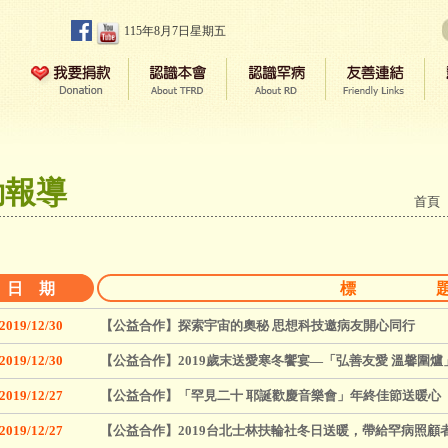
115年8月7日星期五
動報導
首頁
日 期
標 
2019/12/30
【公益合作】探索宇宙的奧秘 思想科技邀病友開心同行
2019/12/30
【公益合作】2019歲末送愛寒冬饗宴—「弘善友愛 溫馨圍
2019/12/27
【公益合作】「罕見二十 耶誕歡慶音樂會」年終佳節送暖心
2019/12/27
【公益合作】2019台北士林扶輪社冬日送暖，帶給罕病照顧