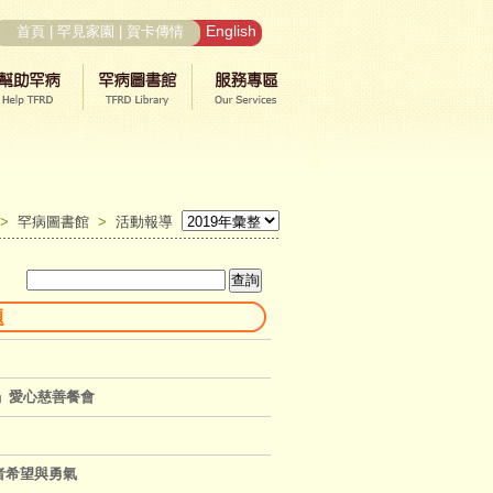
English
首頁
|
罕見家園
|
賀卡傳情
>
罕病圖書館
>
活動報導
題
爐」愛心慈善餐會
者希望與勇氣