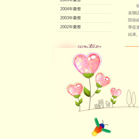
短短
2004年彙整
友聯
2003年彙整
院徐
2002年彙整
學促
結束