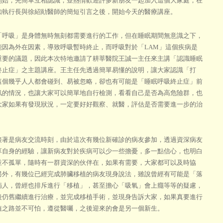
開始，先簡單互相認識，並熱情歡迎許多新朋友一起加入這個大家庭，在
如執行長與徐紹勛醫師的簡短引言之後，開始今天的醫療講座。
吸」是身體無時無刻都需要進行的工作，但在睡眠期間無意識之下，
能因為外在因素，導致呼吸暫時終止，而呼吸對於「LAM」這個疾病是
重要的議題，因此本次特地邀請了耕莘醫院王誠一主任來主講「認識睡眠
終止症」之主題講座。王主任先透過簡單易懂的說明，讓大家認識「打
這個幾乎人人都會碰到、易被忽略，卻也有可能是「睡眠呼吸終止症」前
訊的情況，也讓大家可以簡單地自行檢測，看看自己是否為高危險群，也
大家如果有發現狀況，一定要好好觀察、就醫，評估是否需要進一步的治
是病友交流時刻，由於這次有幾位新確診的病友參加，透過資深病友
享自身的經驗，讓新病友對於疾病可以少一些擔憂，多一點信心，也明白
並不孤單，隨時有一群資深的伙伴在，如果有需要，大家都可以及時協
另外，有幾位已經完成肺臟移植的病友現身說法，雖說曾經有可能是「落
病人，曾經也排斥進行「移植」，甚至擔心「吸氧」會上癮等等的疑慮，
後仍舊繼續進行治療，並完成移植手術，並現身告訴大家，如果真要進行
植之路並不可怕，遵從醫囑，之後迎來的會是另一個新生。