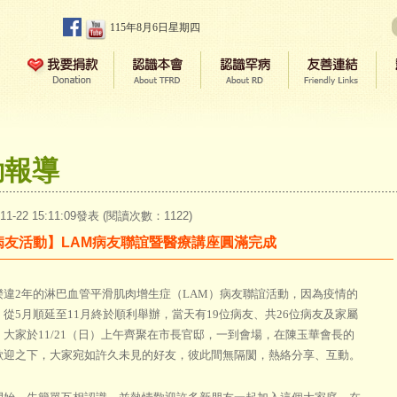
115年8月6日星期四
動報導
-11-22 15:11:09發表 (閱讀次數：1122)
病友活動】LAM病友聯誼暨醫療講座圓滿完成
2年的淋巴血管平滑肌肉增生症（LAM）病友聯誼活動，因為疫情的
，從5月順延至11月終於順利舉辦，當天有19位病友、共26位病友及家屬
，大家於11/21（日）上午齊聚在市長官邸，一到會場，在陳玉華會長的
歡迎之下，大家宛如許久未見的好友，彼此間無隔閡，熱絡分享、互動。