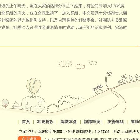
的上午時光，就在大家的熱情分享之下結束，有些尚未加入LAM病
誼會群組的病友，也在會長邀請下，加入群組。本次活動十分感謝台大醫
紹勛醫師的鼎力協助與支持，以及台灣胸腔外科醫學會、社團法人發雅醫
進協會、社團法人台灣呼吸健康協會的協助，讓今年的活動順利、完滿的
。
|
首頁
|
我要捐款
|
認識本會
|
認識罕病
|
友善連結
|
幫助
立案字號：衛署醫字第88022340號 劃撥帳號：19343551 戶名：財團法人
台北總會
104 台北市中山區長春路20號6樓 電話:(02)2521-0717 傳真:(0