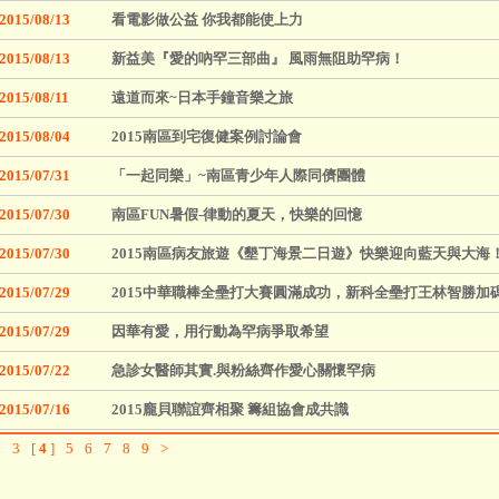
2015/08/13
看電影做公益 你我都能使上力
2015/08/13
新益美『愛的吶罕三部曲』 風雨無阻助罕病！
2015/08/11
遠道而來~日本手鐘音樂之旅
2015/08/04
2015南區到宅復健案例討論會
2015/07/31
「一起同樂」~南區青少年人際同儕團體
2015/07/30
南區FUN暑假-律動的夏天，快樂的回憶
2015/07/30
2015南區病友旅遊《墾丁海景二日遊》快樂迎向藍天與大海
2015/07/29
2015中華職棒全壘打大賽圓滿成功，新科全壘打王林智勝加
2015/07/29
因華有愛，用行動為罕病爭取希望
2015/07/22
急診女醫師其實.與粉絲齊作愛心關懷罕病
2015/07/16
2015龐貝聯誼齊相聚 籌組協會成共識
2
3
[
4
]
5
6
7
8
9
>