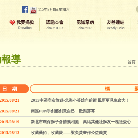
115年8月8日星期六
動報導
首頁
日 期
標 
2015/08/21
2015中區病友旅遊-北海小英雄向前衝 風雨更見生命力！
2015/08/21
南區FUN手創藝創意自己，歡樂落幕
2015/08/19
新北市環保獅子會情義相挺 集結其他社獅友一塊送愛心
2015/08/13
收藏藝術，收藏愛——梁奕焚畫作公益義賣