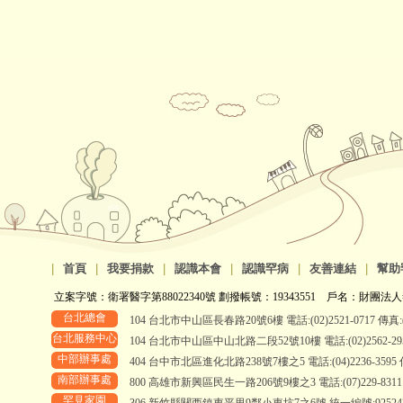
|
首頁
|
我要捐款
|
認識本會
|
認識罕病
|
友善連結
|
幫助
立案字號：衛署醫字第88022340號 劃撥帳號：19343551 戶名：財團法人
台北總會
104 台北市中山區長春路20號6樓 電話:(02)2521-0717 傳真:(0
台北服務中心
104 台北市中山區中山北路二段52號10樓 電話:(02)2562-2958、
中部辦事處
404 台中市北區進化北路238號7樓之5 電話:(04)2236-3595 傳真
南部辦事處
800 高雄市新興區民生一路206號9樓之3 電話:(07)229-8311 傳真
罕見家園