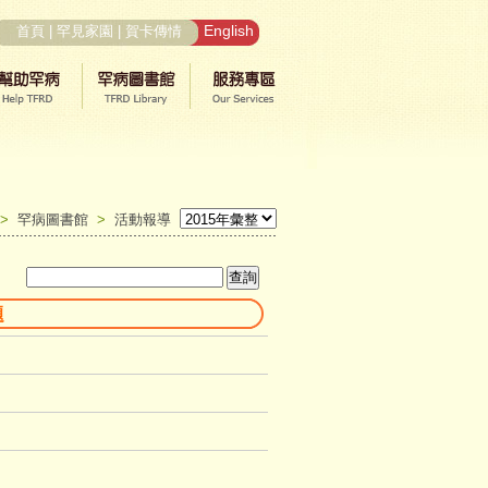
English
首頁
|
罕見家園
|
賀卡傳情
>
罕病圖書館
>
活動報導
題