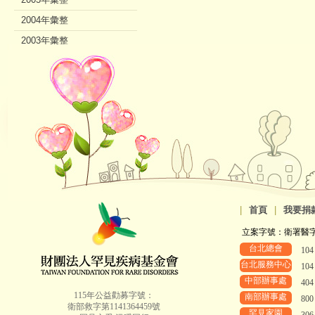
2004年彙整
2003年彙整
2002年彙整
|
首頁
|
我要捐
立案字號：衛署醫字第8
台北總會
10
台北服務中心
10
中部辦事處
40
115年公益勸募字號：
南部辦事處
80
衛部救字第1141364459號
罕見家園