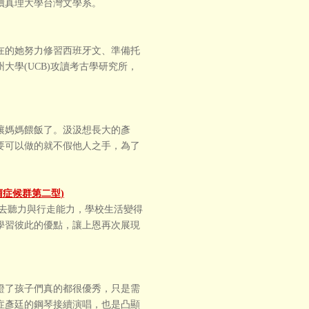
讀真理大學台灣文學系。
在的她努力修習西班牙文、準備托
學(UCB)攻讀考古學研究所，
讓媽媽餵飯了。汲汲想長大的彥
要可以做的就不假他人之手，為了
症候群第二型)
去聽力與行走能力，學校生活變得
學習彼此的優點，讓上恩再次展現
證了孩子們真的都很優秀，只是需
症彥廷的鋼琴接續演唱，也是凸顯