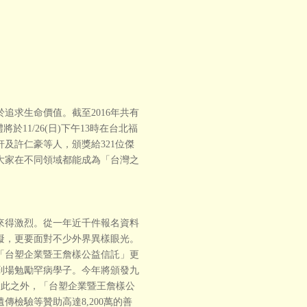
追求生命價值。截至2016年共有
將於11/26(日)下午13時在台北福
及許仁豪等人，頒獎給321位傑
大家在不同領域都能成為「台灣之
來得激烈。從一年近千件報名資料
礙，更要面對不少外界異樣眼光。
「台塑企業暨王詹樣公益信託」更
到場勉勵罕病學子。今年將頒發九
金。除此之外，「台塑企業暨王詹樣公
檢驗等贊助高達8,200萬的善