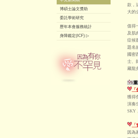
款，
博碩士論文獎助
大的
委託學術研究
值得
歷年本會服務統計
及肌肉
身障鑑定(ICF) ▷
症候
題名
國密
士、
藏龍
重
「
獲得
演奏
SK
「
因為