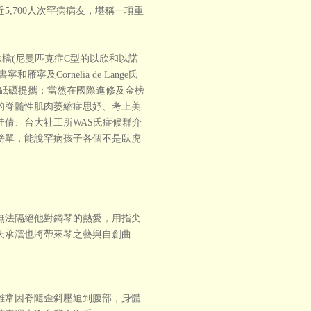
,700人次罕病病友，堪稱一項重
檔(尼曼匹克症C型的以欣和以諾
及Cornelia de Lange氏
互砥礪提攜；當然在國際進修及金榜
的脊髓性肌肉萎縮症思妤、考上美
倩、台大社工所WAS氏症候群介
榜單，能說罕病孩子各個不是臥虎
無法隔絕他對鋼琴的熱愛，用指尖
天承澐也將帶來琴之藝與自創曲
雖常因脊隨歪斜壓迫到腹部，身體