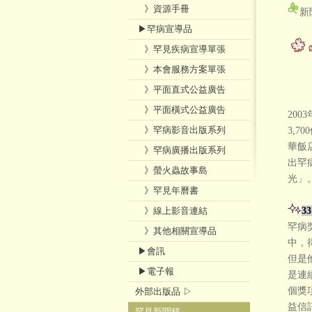
》資源手冊
新
李勝雄
▶罕病宣導品
》罕見疾病宣導單張
揮
》本會服務方案單張
-
》平面直式公益廣告
》平面橫式公益廣告
20
》罕病影音出版系列
3,7
華飯
》罕病廣播出版系列
出罕
》螢火蟲故事島
光」
》罕見年曆書
》線上影音連結
3
罕病
》其他相關宣導品
中，
▶會訊
但是
▶電子報
是連
個獎
外部出版品 ▷
益信
罕見新聞稿