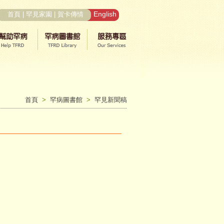
English
首頁
|
罕見家園
|
賀卡傳情
首頁
>
罕病圖書館
>
罕見新聞稿