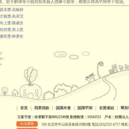
姐、歌手解偉苓小姐與知名藝人德馨小姐等，都會出席為罕病學子加油。
題名獎-花榆婷
才藝獎-吳承澐
向上獎-陳威全
扶持獎-黃上恩
優良獎-林彥佑
|
首頁
|
我要捐款
|
認識本會
|
認識罕病
|
友善連結
|
幫助
立案字號：衛署醫字第88022340號 劃撥帳號：19343551 戶名：財團法人
台北總會
104 台北市中山區長春路20號6樓 電話:(02)2521-0717 傳真:(0