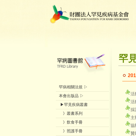
罕
2
罕病相關法規 ▷
活
本會出版品 ▷
活
▶罕見疾病叢書
採
》叢書系列
主
》飲食手冊
協
》照護手冊
贊