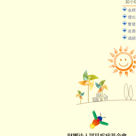
如小
金榜
傑出
奮發
友善
成績