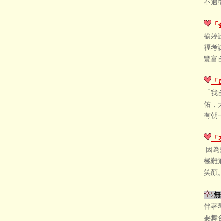
不適
「金
榆婷
福考
豐富
「
「我
佑，
有朝
「
因為
極難
笑顏
無
伴著
要舞