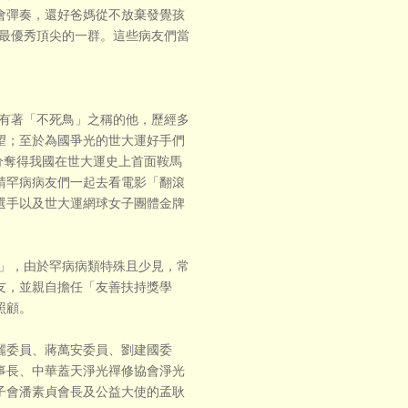
會彈奏，還好爸媽從不放棄發覺孩
能最優秀頂尖的一群。這些病友們當
，有著「不死鳥」之稱的他，歷經多
望；至於為國爭光的世大運好手們
3分奪得我國在世大運史上首面鞍馬
請罕病病友們一起去看電影「翻滾
選手以及世大運網球女子團體金牌
使」，由於罕病病類特殊且少見，常
友，並親自擔任「友善扶持獎學
照顧。
麗委員、蔣萬安委員、劉建國委
事長、中華蓋天淨光禪修協會淨光
子會潘素貞會長及公益大使的孟耿