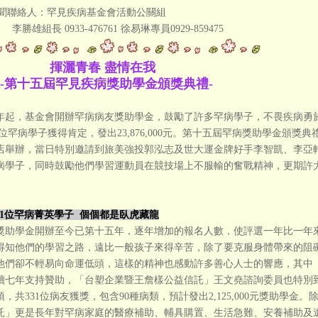
聞聯絡人：罕見疾病基金會活動公關組
組長 0933-476761 徐易琳專員0929-859475
灑青春 盡情在我
第十五屆罕見疾病獎助學金頒獎典禮-
03年起，基金會開辦罕病病友獎助學金，鼓勵了許多罕病學子，不畏疾病勇於
00位罕病學子獲得肯定，發出23,876,000元。第十五屆罕病獎助學金頒獎典禮
店舉辦，當日特別邀請到旅美強投郭泓志及世大運金牌好手李智凱、李亞軒
病學子，同時鼓勵他們學習運動員在競技場上不服輸的奮戰精神，更期許
。
31位罕病菁英學子 個個都是臥虎藏龍
獎助學金開辦至今已第十五年，逐年增加的報名人數，使評選一年比一年
得知他們的學習之路，遠比一般孩子來得辛苦，除了要克服身體帶來的阻
他們卻不輕易向命運低頭，這樣的精神也感動許多善心人士的響應，其中
續七年支持贊助，「台塑企業暨王詹樣公益信託」王文堯諮詢委員也特別
項，共331位病友獲獎，包含90種病類，預計發出2,125,000元獎助學
託」更是長年對罕病家庭的醫療補助、輔具購置、生活急難、安養補助及遺傳