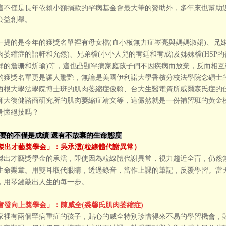
這不僅是長年依賴小額捐款的罕病基金會最大筆的贊助外，多年來也幫助近5
公益創舉。
一提的是今年的獲獎名單裡有母女檔(血小板無力症岑亮與媽媽淑娟)、兄妹
萎縮症的語軒和允然)、兄弟檔(小小人兒的宥廷和宥成)及姊妹檔(HSP的書寧和雁寧
群的詹珊和炘瑜)等，這也凸顯罕病家庭孩子們不因疾病而放棄，反而相
的獲獎名單更是讓人驚艷，無論是美國伊利諾大學香檳分校法學院念碩士
西根大學法學院博士班的肌肉萎縮症俊翰、台大生醫電資所威爾森氏症的佳
師大復健諮商研究所的肌肉萎縮症靖文等，這儼然就是一份補習班的黃金
身懷絕技嗎？
要的不僅是成績 還有不放棄的生命態度
傑出才藝獎學金」：吳承澐(粒線體代謝異常）
傑出才藝獎學金的承澐，即使因為粒線體代謝異常，視力趨近全盲，仍然
生命樂章。用雙耳取代眼睛，透過錄音，當作上課的筆記，反覆學習。當
Y，用琴鍵敲出人生的每一步。
奮發向上獎學金」：陳威全(裘馨氏肌肉萎縮症)
家裡有兩個罕病重症的孩子，貼心的威全特別珍惜得來不易的學習機會，