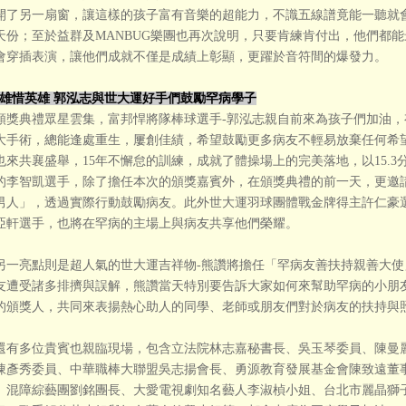
開了另一扇窗，讓這樣的孩子富有音樂的超能力，不識五線譜竟能一聽就
天份；至於益群及MANBUG樂團也再次說明，只要肯練肯付出，他們都
會穿插表演，讓他們成就不僅是成績上彰顯，更躍於音符間的爆發力。
雄惜英雄 郭泓志與世大運好手們鼓勵罕病學子
頒獎典禮眾星雲集，富邦悍將隊棒球選手-郭泓志親自前來為孩子們加油
大手術，總能逢處重生，屢創佳績，希望鼓勵更多病友不輕易放棄任何希
也來共襄盛舉，15年不懈怠的訓練，成就了體操場上的完美落地，以15.
的李智凱選手，除了擔任本次的頒獎嘉賓外，在頒獎典禮的前一天，更邀
男人」，透過實際行動鼓勵病友。此外世大運羽球團體戰金牌得主許仁豪
亞軒選手，也將在罕病的主場上與病友共享他們榮耀。
另一亮點則是超人氣的世大運吉祥物-熊讚將擔任「罕病友善扶持親善大
友遭受諸多排擠與誤解，熊讚當天特別要告訴大家如何來幫助罕病的小朋
的頒獎人，共同來表揚熱心助人的同學、老師或朋友們對於病友的扶持與
還有多位貴賓也親臨現場，包含立法院林志嘉秘書長、吳玉琴委員、陳曼
陳彥秀委員、中華職棒大聯盟吳志揚會長、勇源教育發展基金會陳致遠董
、混障綜藝團劉銘團長、大愛電視劇知名藝人李淑楨小姐、台北市麗晶獅