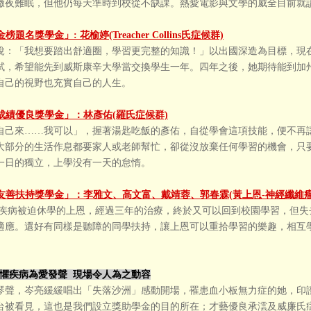
徹夜難眠，但他仍每天準時到校從不缺課。熱愛電影與文學的威全目前就
榜題名獎學金」: 花榆婷(Treacher Collins氏症候群)
說：「我想要踏出舒適圈，學習更完整的知識！」以出國深造為目標，現
試，希望能先到威斯康辛大學當交換學生一年。四年之後，她期待能到加州大
自己的視野也充實自己的人生。
成績優良獎學金」：林彥佑(羅氏症候群)
自己來……我可以」，握著湯匙吃飯的彥佑，自從學會這項技能，便不再
大部分的生活作息都要家人或老師幫忙，卻從沒放棄任何學習的機會，只
一日的獨立，上學没有一天的怠惰。
友善扶持獎學金」：李雅文、高文富、戴靖蓉、郭春霖(黃上恩-神經纖維瘤
疾病被迫休學的上恩，經過三年的治療，終於又可以回到校園學習，但失
適應。還好有同樣是聽障的同學扶持，讓上恩可以重拾學習的樂趣，相互
。
懼疾病為愛發聲 現場令人為之動容
琴聲，岑亮緩緩唱出「失落沙洲」感動開場，罹患血小板無力症的她，印
台被看見，這也是我們設立獎助學金的目的所在；才藝優良承澐及威廉氏