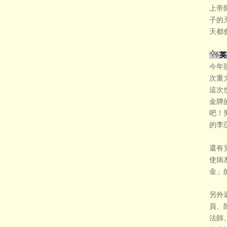
上帝
子的
天都
英
今年
次重
這次
金牌
吧！
的李
還有
使病
金」
另外
員、
法師