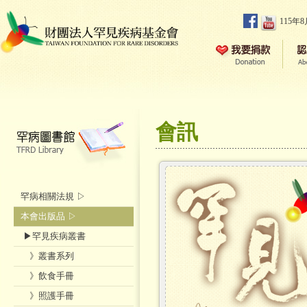
115年
會訊
罕病相關法規 ▷
本會出版品 ▷
▶罕見疾病叢書
》叢書系列
》飲食手冊
》照護手冊