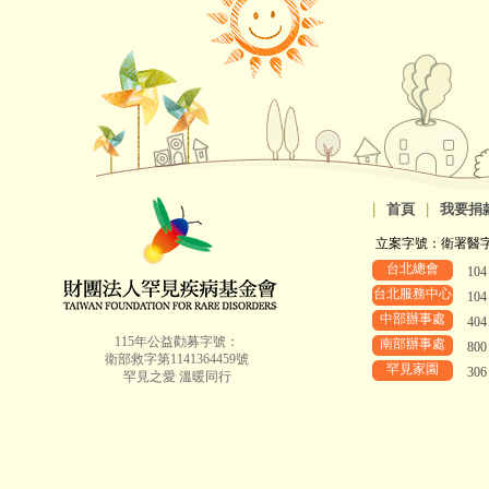
|
首頁
|
我要捐
立案字號：衛署醫字第8
台北總會
10
台北服務中心
10
中部辦事處
40
115年公益勸募字號：
南部辦事處
80
衛部救字第1141364459號
罕見家園
30
罕見之愛 溫暖同行