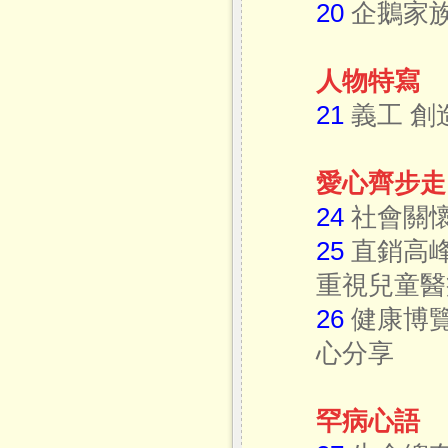
20
企鵝家族
人物特寫
21
義工 創
愛心齊步走
24
社會關
25
直銷高峰
重視兒童醫
26
健康博覽
心分享
罕病心語