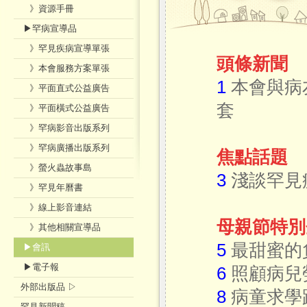
》資源手冊
▶罕病宣導品
》罕見疾病宣導單張
頭條新聞
》本會服務方案單張
1
本會與病
》平面直式公益廣告
套
》平面橫式公益廣告
》罕病影音出版系列
》罕病廣播出版系列
焦點話題
》螢火蟲故事島
3
淺談罕見
》罕見年曆書
》線上影音連結
母親節特別
》其他相關宣導品
5
最甜蜜的
▶會訊
▶電子報
6
照顧病兒
外部出版品 ▷
8
病童求學
罕見新聞稿