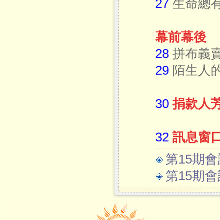
27
生命總
幕前幕後
28
拼布義賣
29
陌生人
30
捐款人
32
訊息窗
第15期會
第15期會