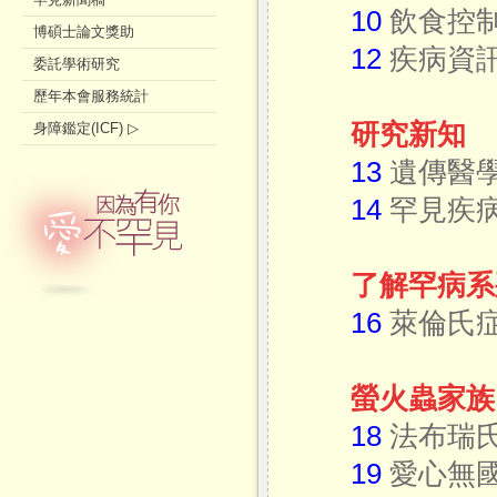
10
飲食控制
博碩士論文獎助
12
疾病資訊
委託學術研究
歷年本會服務統計
研究新知
身障鑑定(ICF) ▷
13
遺傳醫學
14
罕見疾
了解罕病系
16
萊倫氏
螢
火蟲家族
18
法布瑞
19
愛心無國