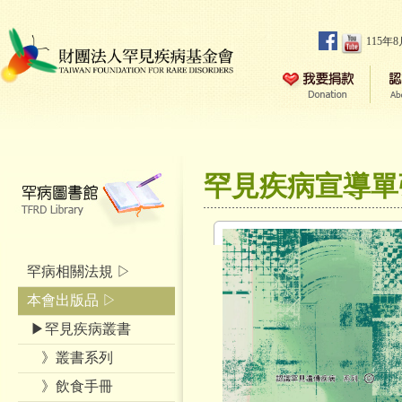
115年
罕見疾病宣導單
罕病相關法規 ▷
本會出版品 ▷
▶罕見疾病叢書
》叢書系列
》飲食手冊