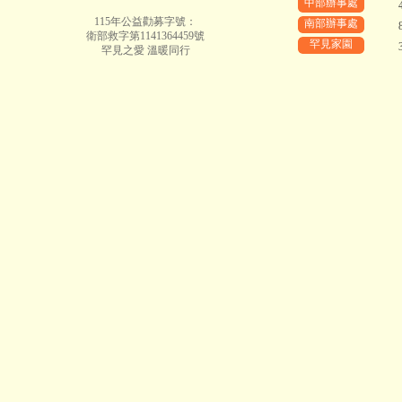
中部辦事處
115年公益勸募字號：
南部辦事處
衛部救字第1141364459號
罕見家園
罕見之愛 溫暖同行