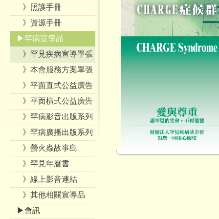
》照護手冊
》資源手冊
▶罕病宣導品
》罕見疾病宣導單張
》本會服務方案單張
》平面直式公益廣告
》平面橫式公益廣告
》罕病影音出版系列
》罕病廣播出版系列
》螢火蟲故事島
》罕見年曆書
》線上影音連結
》其他相關宣導品
▶會訊