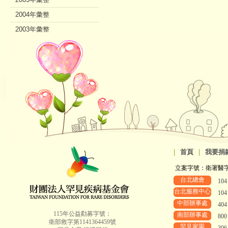
2004年彙整
2003年彙整
2002年彙整
|
首頁
|
我要捐
立案字號：衛署醫字第8
台北總會
10
台北服務中心
10
中部辦事處
40
115年公益勸募字號：
南部辦事處
80
衛部救字第1141364459號
罕見家園