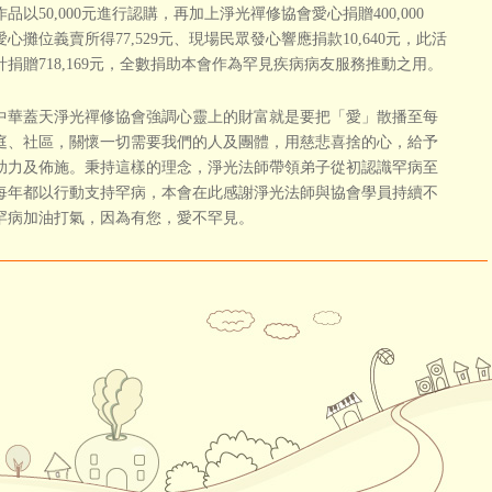
品以50,000元進行認購，再加上淨光禪修協會愛心捐贈400,000
心攤位義賣所得77,529元、現場民眾發心響應捐款10,640元，此活
計捐贈718,169元，全數捐助本會作為罕見疾病病友服務推動之用。
蓋天淨光禪修協會強調心靈上的財富就是要把「愛」散播至每
庭、社區，關懷一切需要我們的人及團體，用慈悲喜捨的心，給予
助力及佈施。秉持這樣的理念，淨光法師帶領弟子從初認識罕病至
每年都以行動支持罕病，本會在此感謝淨光法師與協會學員持續不
罕病加油打氣，因為有您，愛不罕見。