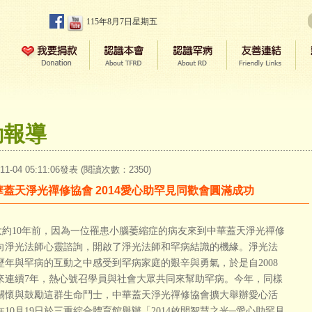
115年8月7日星期五
動報導
-11-04 05:11:06發表 (閱讀次數：2350)
華蓋天淨光禪修協會 2014愛心助罕見同歡會圓滿成功
10年前，因為一位罹患小腦萎縮症的病友來到中華蓋天淨光禪修
向淨光法師心靈諮詢，開啟了淨光法師和罕病結識的機緣。淨光法
歷年與罕病的互動之中感受到罕病家庭的艱辛與勇氣，於是自2008
來連續7年，熱心號召學員與社會大眾共同來幫助罕病。今年，同樣
關懷與鼓勵這群生命鬥士，中華蓋天淨光禪修協會擴大舉辦愛心活
在10月19日於三重綜合體育館舉辦「2014啟開智慧之光─愛心助罕見