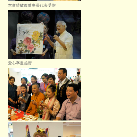
本會曾敏傑董事長代表受贈
愛心字畫義賣