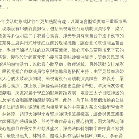
會」。
度活動形式比往年更加熱鬧有趣，以園遊會型式廣邀三重區市民
，現場設有13個義賣攤位，包括民視電視台連續劇演員徐亨、梁又
德馨等多位明星二手衣愛心義賣、淨光學員有來自台中逢甲夜市的
紅茶臭豆腐與日式珍珠紅豆餅於現場擺攤，讓台北民眾也能品嘗台
食、學員們滷得入味的豆乾與茶葉蛋、透心涼冬瓜茶與招來平安的
茶葉、髮型設計師百元愛心義剪及美味炒麵油飯等，讓參與民眾感
滿滿的熱情活力，以歡喜心助罕病，收穫滿載。另外活動安排精彩
，民視電視台戲劇演員徐亨與德馨風趣搭配主持，由罕見鼓舞班帶
奮人心的太鼓表演開場、民視電視台連續劇演員鐵齒、林義芳、梁
等愛心義演，加上歌手陳倫倫與錦雯更是熱情帶動、罕病病友張瓊
暖獻唱、病友家屬于學立的默劇舞蹈表演、電音三太子目眩神迷的
以及罕爸合唱團壓軸感動演出等。此外，為了添增整個活動的公益
淨光法師還用心邀請到國內相當著名的中華東方茶文化藝術學會潘
、林裕淳、趙琨大師與李春賢老師現場筆墨揮毫，讓參與民眾親眼
大師揮毫的磅礡氣勢，並將字畫作品進行愛心拍賣，因大師與老師
愛心無價且在藝文界都頗具盛名，淨光法師特別將字畫拍賣金額愛
碼，最後潘燕九、林裕淳、趙琨大師作品以每幅60,000元、李春賢