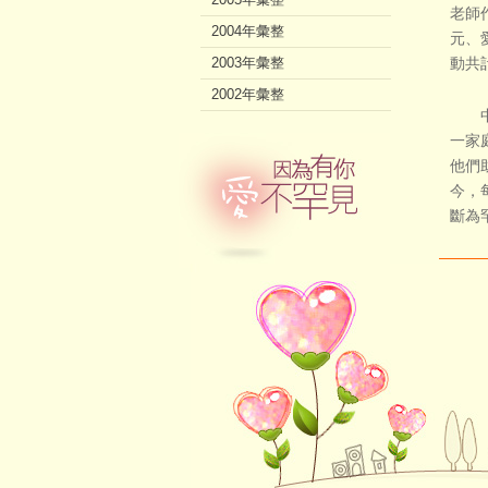
老師作
2004年彙整
元、愛
2003年彙整
動共
2002年彙整
中華
一家
他們
今，
斷為