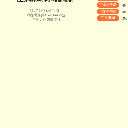
中部辦事處
40
115年公益勸募字號：
南部辦事處
80
衛部救字第1141364459號
罕見家園
30
罕見之愛 溫暖同行