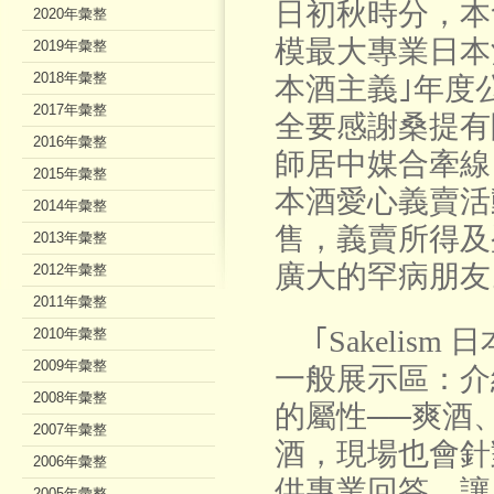
日初秋時分，本
2020年彙整
模最大專業日本酒展
2019年彙整
2018年彙整
本酒主義｣年度
2017年彙整
全要感謝桑提有
2016年彙整
師居中媒合牽線
2015年彙整
本酒愛心義賣活動與
2014年彙整
售，義賣所得及
2013年彙整
廣大的罕病朋友
2012年彙整
2011年彙整
｢Sakelism
2010年彙整
2009年彙整
一般展示區：介
2008年彙整
的屬性──爽酒
2007年彙整
酒，現場也會針
2006年彙整
供專業回答，讓
2005年彙整