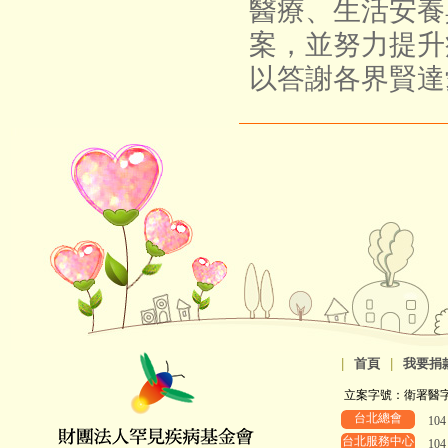
醫療、生活安養
案，並努力提升
以答謝各界賢達
|
首頁
|
我要捐
立案字號：衛署醫字第8
台北總會
10
台北服務中心
10