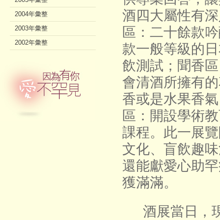
酒四大屬性有深
2004年彙整
2003年彙整
區：二十餘款吟
2002年彙整
款一般等級的日
飲測試；聞香區
會清酒所擁有的
香或是水果香氣
區：開設學術教
課程。此一展覽
文化、盲飲趣味
還能獻愛心助罕
獲滿滿。
酒展當日，現