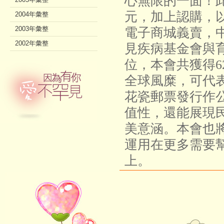
心無限的一面！此
元，加上認購，以
2004年彙整
2003年彙整
電子商城義賣，
2002年彙整
見疾病基金會與
位，本會共獲得62
全球風糜，可代
花瓷郵票發行作
值性，還能展現
美意涵。本會也
運用在更多需要
上。