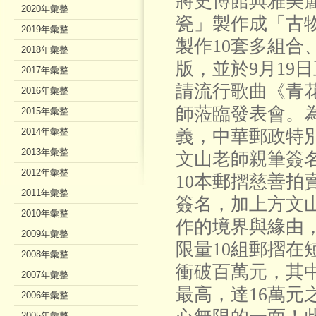
將史博館典雅美
2020年彙整
瓷」製作成「古
2019年彙整
製作10套多組合
2018年彙整
版，並於9月19
2017年彙整
請流行歌曲《青
2016年彙整
師蒞臨發表會。
2015年彙整
2014年彙整
義，中華郵政特別
2013年彙整
文山老師親筆簽
2012年彙整
10本郵摺慈善拍
2011年彙整
簽名，加上方文
2010年彙整
作的境界與緣由
2009年彙整
限量10組郵摺在
2008年彙整
衝破百萬元，其中
2007年彙整
最高，達16萬元
2006年彙整
2005年彙整