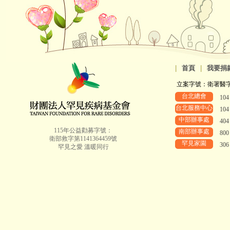
|
首頁
|
我要捐
立案字號：衛署醫字第8
台北總會
10
台北服務中心
10
中部辦事處
40
115年公益勸募字號：
南部辦事處
80
衛部救字第1141364459號
罕見家園
30
罕見之愛 溫暖同行