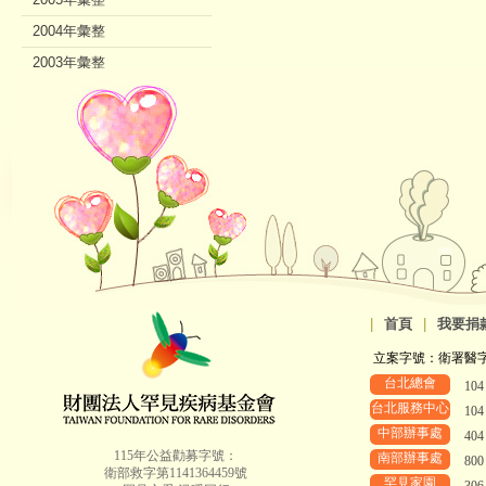
2004年彙整
2003年彙整
2002年彙整
|
首頁
|
我要捐
立案字號：衛署醫字第8
台北總會
10
台北服務中心
10
中部辦事處
40
115年公益勸募字號：
南部辦事處
80
衛部救字第1141364459號
罕見家園