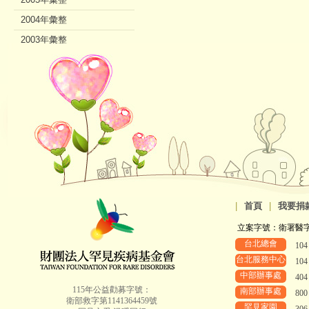
2004年彙整
2003年彙整
2002年彙整
|
首頁
|
我要捐
立案字號：衛署醫字第8
台北總會
10
台北服務中心
10
中部辦事處
40
115年公益勸募字號：
南部辦事處
80
衛部救字第1141364459號
罕見家園