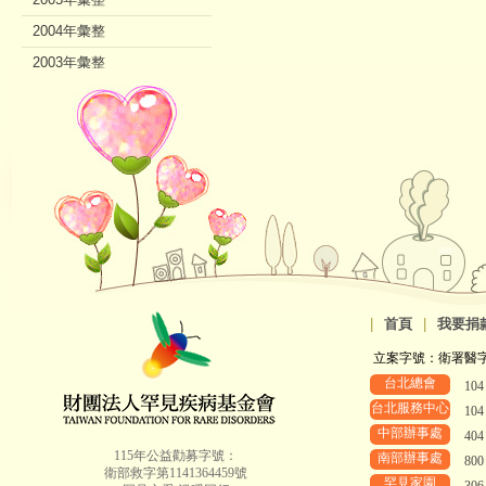
2004年彙整
2003年彙整
2002年彙整
|
首頁
|
我要捐
立案字號：衛署醫字第8
台北總會
10
台北服務中心
10
中部辦事處
40
115年公益勸募字號：
南部辦事處
80
衛部救字第1141364459號
罕見家園