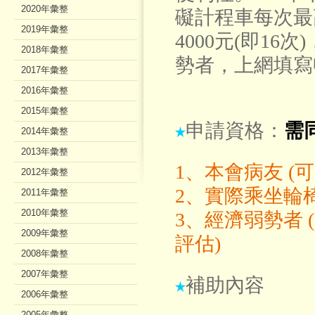
2020年彙整
礙計程車每次最
2019年彙整
4000
元
(
即
16
次
)
2018年彙整
勢者，上網填寫
2017年彙整
2016年彙整
2015年彙整
申請資格：
需
2014年彙整
2013年彙整
1
、本會病友
(
可
2012年彙整
2
、實際乘坐輪
2011年彙整
2010年彙整
3
、經濟弱勢者
(
2009年彙整
評估
)
2008年彙整
2007年彙整
補助內容
2006年彙整
2005年彙整