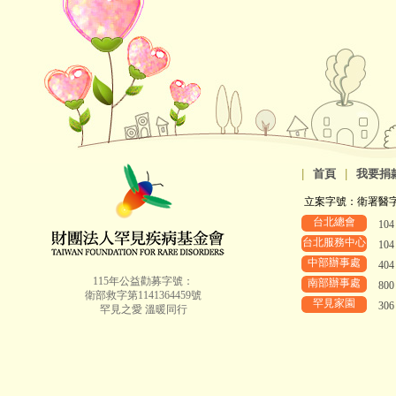
|
首頁
|
我要捐
立案字號：衛署醫字第8
台北總會
10
台北服務中心
10
中部辦事處
40
115年公益勸募字號：
南部辦事處
80
衛部救字第1141364459號
罕見家園
30
罕見之愛 溫暖同行