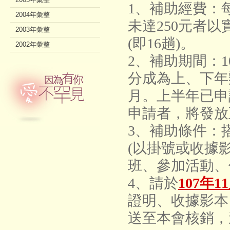
1
、補助經費：
2004年彙整
未達
250
元者以
2003年彙整
(
即
16
趟
)
。
2002年彙整
2
、補助期間：
1
分成為上、下年
月。上半年已申
申請者，將發放
3
、補助條件：
(
以掛號或收據
班、參加活動、
4
、請於
107
年
11
證明、收據影本
送至本會核銷，