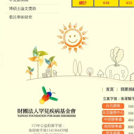
總計
636
431
博碩士論文獎助
委託學術研究
歷年本會服務統計
身障鑑定(ICF) ▷
|
首頁
|
我要捐
立案字號：衛署醫字第8
台北總會
10
台北服務中心
10
中部辦事處
40
115年公益勸募字號：
南部辦事處
80
衛部救字第1141364459號
罕見家園