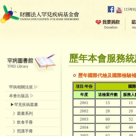
115年
歷年本會服務統
歷年國際代檢及國際檢驗
項目/年份
國際
罕病相關法規 ▷
年度
送檢案件數
服務人
本會出版品 ▷
2001
15
11
▶罕見疾病叢書
2002
28
20
》叢書系列
2003
60
52
》飲食手冊
2004
67
49
》照護手冊
2005
62
49