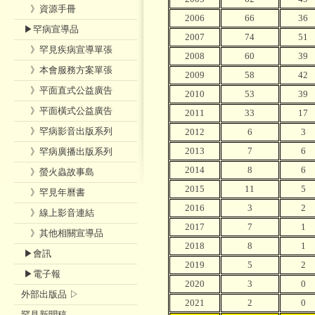
》資源手冊
2006
66
36
▶罕病宣導品
2007
74
51
》罕見疾病宣導單張
2008
60
39
》本會服務方案單張
2009
58
42
》平面直式公益廣告
2010
53
39
》平面橫式公益廣告
2011
33
17
》罕病影音出版系列
2012
6
3
2013
7
6
》罕病廣播出版系列
2014
8
6
》螢火蟲故事島
2015
11
5
》罕見年曆書
2016
3
2
》線上影音連結
2017
7
1
》其他相關宣導品
2018
8
1
▶會訊
2019
5
2
▶電子報
2020
3
0
外部出版品 ▷
2021
2
0
罕見新聞稿