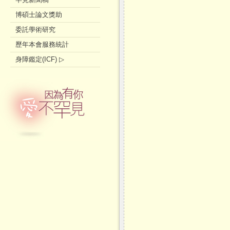
博碩士論文獎助
委託學術研究
歷年本會服務統計
身障鑑定(ICF) ▷