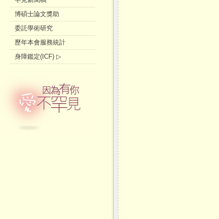
博碩士論文獎助
委託學術研究
歷年本會服務統計
身障鑑定(ICF) ▷