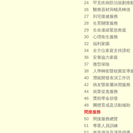
24 罕見疾病防治規劃推
26 醫療器材與輔具轉借
27 到宅復健服務
28 生育關懷服務
29 生命連線緊急救援
30 心理衛生服務
32 福利家園
34 全方位家庭支持課程
36 安養協力家庭
37 微型保險
38 入學轉銜暨校園宣導
40 潛能開發表演工作坊
42 病友暨家屬休閒服務
44 就業促進服務
46 獎助學金頒發
48 團體育成及活動補助
間接服務
50 間接服務總覽
51 專業人員訓練
52 政策遊說及議題倡導