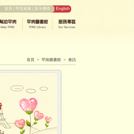
English
首頁
|
罕見家園
|
賀卡傳情
首頁
>
罕病圖書館
>
會訊
告