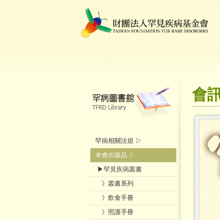
會
罕病相關法規 ▷
本會出版品 ▷
▶罕見疾病叢書
》叢書系列
》飲食手冊
》照護手冊