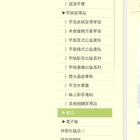
》資源手冊
▶罕病宣導品
》罕見疾病宣導單張
》本會服務方案單張
》平面直式公益廣告
》平面橫式公益廣告
》罕病影音出版系列
》罕病廣播出版系列
》螢火蟲故事島
》罕見年曆書
》線上影音連結
》其他相關宣導品
▶會訊
▶電子報
外部出版品 ▷
罕見新聞稿