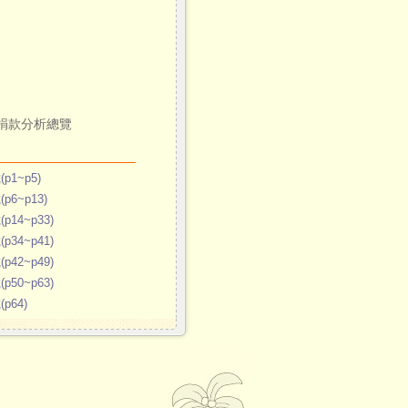
暨捐款分析總覽
1~p5)
6~p13)
14~p33)
34~p41)
42~p49)
50~p63)
p64)