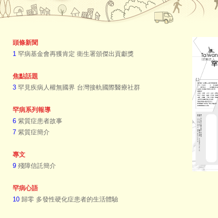
頭條新聞
1
罕病基金會再獲肯定 衛生署頒傑出貢獻獎
焦點話題
3
罕見疾病人權無國界 台灣接軌國際醫療社群
罕病系列報導
6
紫質症患者故事
7
紫質症簡介
專文
9
殘障信託簡介
罕病心語
10
歸零 多發性硬化症患者的生活體驗