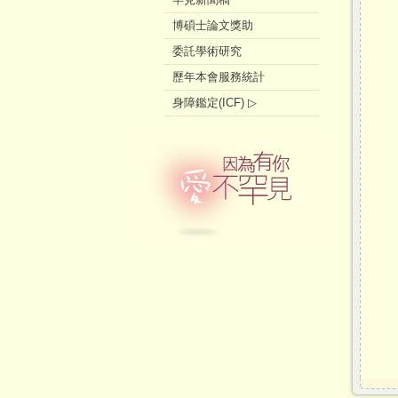
博碩士論文獎助
委託學術研究
歷年本會服務統計
身障鑑定(ICF) ▷