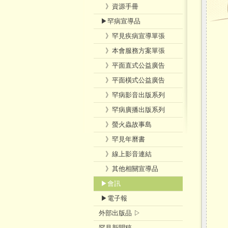
》資源手冊
▶罕病宣導品
》罕見疾病宣導單張
》本會服務方案單張
》平面直式公益廣告
》平面橫式公益廣告
》罕病影音出版系列
》罕病廣播出版系列
》螢火蟲故事島
》罕見年曆書
》線上影音連結
》其他相關宣導品
▶會訊
▶電子報
外部出版品 ▷
罕見新聞稿