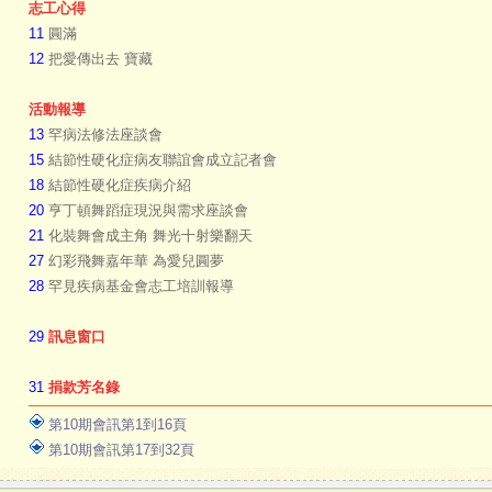
志工心得
11
圓滿
12
把愛傳出去 寶藏
活動報導
13
罕病法修法座談會
15
結節性硬化症病友聯誼會成立記者會
18
結節性硬化症疾病介紹
20
亨丁頓舞蹈症現況與需求座談會
21
化裝舞會成主角 舞光十射樂翻天
27
幻彩飛舞嘉年華 為愛兒圓夢
28
罕見疾病基金會志工培訓報導
29
訊息窗口
31
捐款芳名錄
第10期會訊第1到16頁
第10期會訊第17到32頁