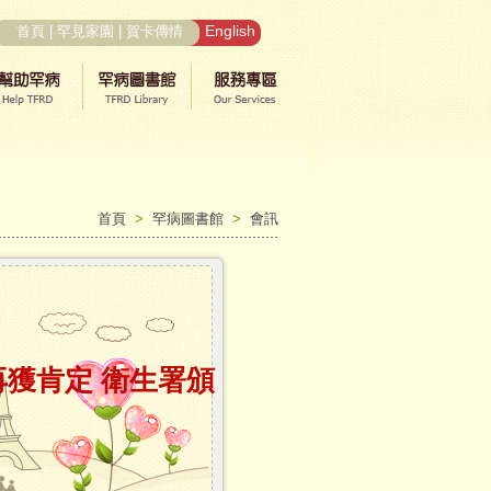
English
首頁
|
罕見家園
|
賀卡傳情
首頁
>
罕病圖書館
>
會訊
再獲肯定 衛生署頒