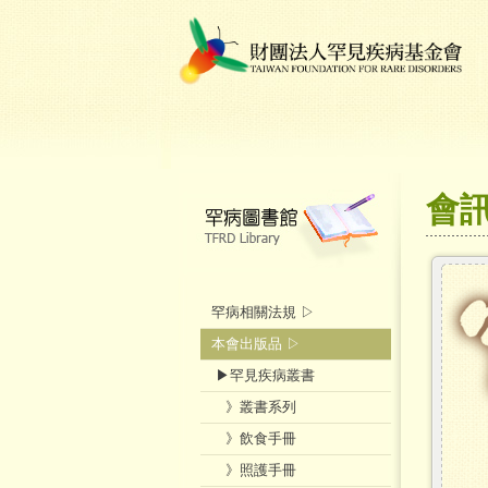
會
罕病相關法規 ▷
本會出版品 ▷
▶罕見疾病叢書
》叢書系列
》飲食手冊
》照護手冊