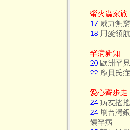
螢火蟲家族
17
威力無窮
18
用愛領航
罕病新知
20
歐洲罕見
22
龐貝氏症
愛心齊步走
24
病友搖搖
24
刷台灣銀
饋罕病