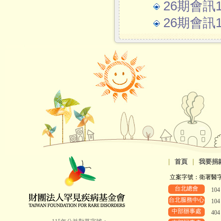
26期會訊
26期會訊1
|
首頁
|
我要捐
立案字號：衛署醫字第8
台北總會
10
台北服務中心
10
中部辦事處
40