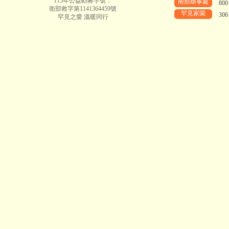
115年公益勸募字號：
南部辦事處
80
衛部救字第1141364459號
罕見家園
30
罕見之愛 溫暖同行