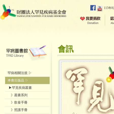
115年
會訊
罕病相關法規 ▷
本會出版品 ▷
▶罕見疾病叢書
》叢書系列
》飲食手冊
》照護手冊