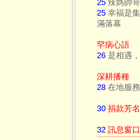
25
辣媽帥哥
25
幸福是集
滿落幕
罕病心語
26
是相遇
深耕播種
28
在地服務
30
捐款芳名
32
訊息窗