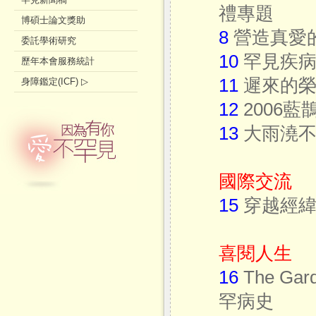
禮專題
博碩士論文獎助
8
營造真愛
委託學術研究
10
罕見疾病
歷年本會服務統計
11
遲來的榮
身障鑑定(ICF) ▷
12
2006
13
大雨澆不
國際交流
15
穿越經緯
喜閱人生
16
The Gar
罕病史