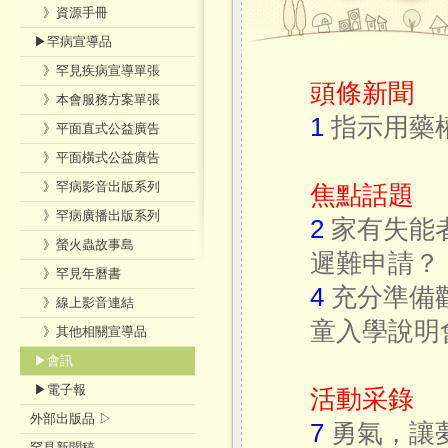
》資源手冊
▶罕病宣導品
》罕見疾病宣導單張
頭條新聞
》本會服務方案單張
1
指示用藥
》平面直式公益廣告
》平面橫式公益廣告
》罕病影音出版系列
焦點話題
》罕病廣播出版系列
2
家有失能
》螢火蟲故事島
遲難申請？
》罕見年曆書
4
充分準備
》線上影音連結
童入學說明
》其他相關宣導品
▶會訊
▶電子報
活動采錄
外部出版品 ▷
7
勇氣，讓
罕見新聞稿