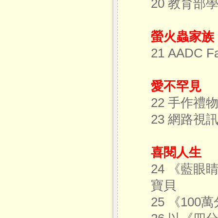
20 教育
螢火蟲家族
21 AADC
愛不罕見
22 手作禮
23 網路視
喜閱人生
24 《藍
寶貝
25 《10