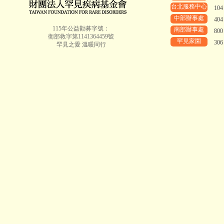
台北服務中心
10
中部辦事處
40
115年公益勸募字號：
南部辦事處
80
衛部救字第1141364459號
罕見家園
30
罕見之愛 溫暖同行