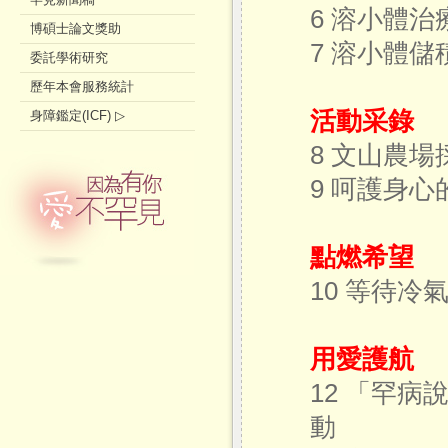
6 溶小體
博碩士論文獎助
7 溶小體
委託學術研究
歷年本會服務統計
活動采錄
身障鑑定(ICF) ▷
8 文山農場
9 呵護身
點燃希望
10 等待
用愛護航
12 「罕
動