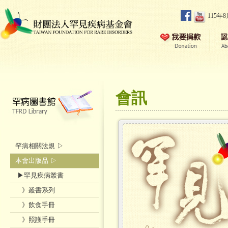
115年
會訊
罕病相關法規 ▷
本會出版品 ▷
▶罕見疾病叢書
》叢書系列
》飲食手冊
》照護手冊