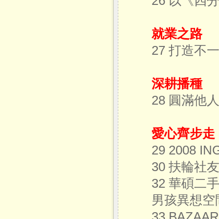
26 以《
就業之路
27 打造不
深耕播種
28 圓滿
愛心齊步走
29 2008
30 扶輪
32 華碩
男孩異想空
33 BAZ