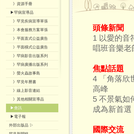
》資源手冊
▶罕病宣導品
》罕見疾病宣導單張
頭條新聞
》本會服務方案單張
1 以愛的
》平面直式公益廣告
唱班音樂老
》平面橫式公益廣告
》罕病影音出版系列
》罕病廣播出版系列
焦點話題
》螢火蟲故事島
4 「角落
》罕見年曆書
高峰
》線上影音連結
5 不景氣
》其他相關宣導品
成為新首選
▶會訊
▶電子報
外部出版品 ▷
國際交流
罕見新聞稿