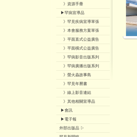
》資源手冊
▶罕病宣導品
》罕見疾病宣導單張
》本會服務方案單張
》平面直式公益廣告
》平面橫式公益廣告
》罕病影音出版系列
》罕病廣播出版系列
》螢火蟲故事島
》罕見年曆書
》線上影音連結
》其他相關宣導品
▶會訊
▶電子報
外部出版品 ▷
罕見新聞稿