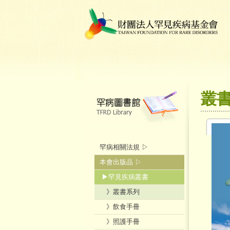
叢
罕病相關法規 ▷
本會出版品 ▷
▶罕見疾病叢書
》叢書系列
》飲食手冊
》照護手冊