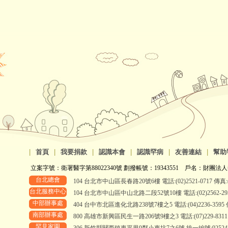
|
首頁
|
我要捐款
|
認識本會
|
認識罕病
|
友善連結
|
幫助
立案字號：衛署醫字第88022340號 劃撥帳號：19343551 戶名：財團法人
台北總會
104 台北市中山區長春路20號6樓 電話:(02)2521-0717 傳真:(0
台北服務中心
104 台北市中山區中山北路二段52號10樓 電話:(02)2562-2958、
中部辦事處
404 台中市北區進化北路238號7樓之5 電話:(04)2236-3595 傳真
南部辦事處
800 高雄市新興區民生一路206號9樓之3 電話:(07)229-8311 傳真
罕見家園