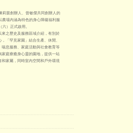
在陳莉茵創辦人、曾敏傑共同創辦人的
以農場內涵為特色的身心障礙福利服
日（六）正式啟用。
以來之歷史及服務區域介紹，有別於
心，「罕見家園」結合生產、休閒、
、喘息服務、家庭活動與社會教育等
病家庭療癒身心靈的園地，提供一站
者和家屬，同時室內空間和戶外環境