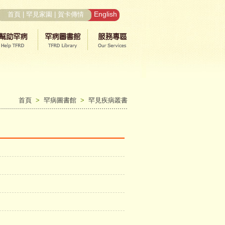
English
首頁
|
罕見家園
|
賀卡傳情
首頁
>
罕病圖書館
>
罕見疾病叢書