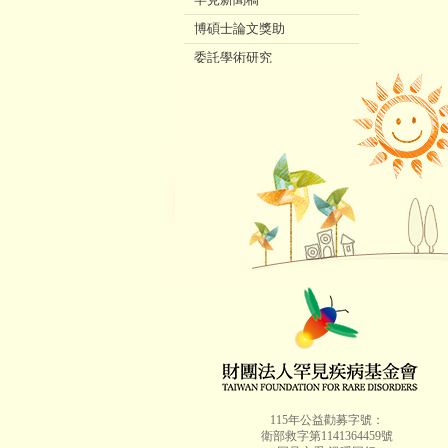
博碩士論文獎助
委託學術研究
歷年本會服務統計
身障鑑定(ICF) ▷
115年公益勸募字號：
衛部救字第1141364459號