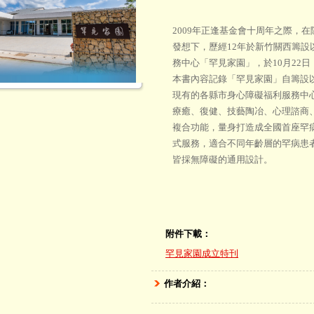
2009年正逢基金會十周年之際，
發想下，歷經12年於新竹關西籌設
務中心「罕見家園」，於10月22
本書內容記錄「罕見家園」自籌設
現有的各縣市身心障礙福利服務中
療癒、復健、技藝陶冶、心理諮商
複合功能，量身打造成全國首座罕
式服務，適合不同年齡層的罕病患
皆採無障礙的通用設計。
附件下載：
罕見家園成立特刊
作者介紹：