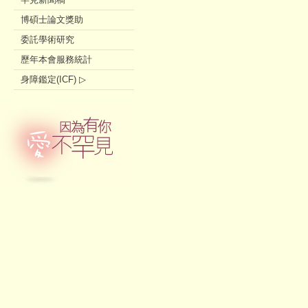
博碩士論文獎助
委託學術研究
歷年本會服務統計
身障鑑定(ICF) ▷