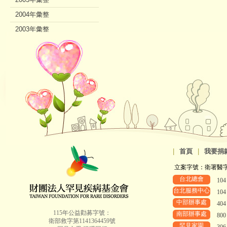
2004年彙整
2003年彙整
2002年彙整
|
首頁
|
我要捐
立案字號：衛署醫字第8
台北總會
10
台北服務中心
10
中部辦事處
40
115年公益勸募字號：
南部辦事處
80
衛部救字第1141364459號
罕見家園