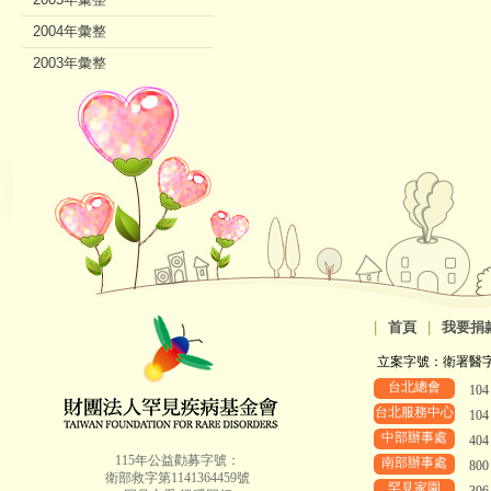
2004年彙整
2003年彙整
2002年彙整
|
首頁
|
我要捐
立案字號：衛署醫字第8
台北總會
10
台北服務中心
10
中部辦事處
40
115年公益勸募字號：
南部辦事處
80
衛部救字第1141364459號
罕見家園