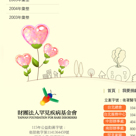
2004年彙整
2003年彙整
2002年彙整
|
首頁
|
我要捐
立案字號：衛署醫字第8
台北總會
10
台北服務中心
10
中部辦事處
40
115年公益勸募字號：
南部辦事處
80
衛部救字第1141364459號
罕見家園