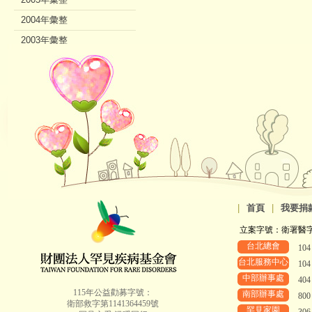
2004年彙整
2003年彙整
2002年彙整
|
首頁
|
我要捐
立案字號：衛署醫字第8
台北總會
10
台北服務中心
10
中部辦事處
40
115年公益勸募字號：
南部辦事處
80
衛部救字第1141364459號
罕見家園