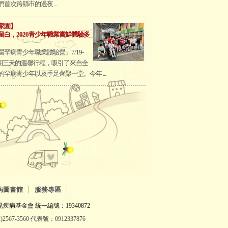
首次跨縣市的過夜 ...
家園】
留白，2026青少年職業嘗鮮體驗多
屆罕病青少年職業體驗營」7/19-
1為期三天的溫馨行程，吸引了來自全
的罕病青少年以及手足齊聚一堂。今年 ...
|
|
病圖書館
服務專區
疾病基金會 統一編號：19340872
2567-3560 代表號：0912337876