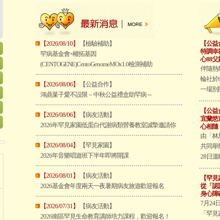
【2026/08/10】
【檢驗補助】
【公益
特調幸
罕病基金會×權拓基因
心88父
(CENTOGENE)CentoGenomeMOx1.0檢測補助
伴隨熱
輪社於
【2026/08/06】
【公益合作】
一場別開
鴻鼎菓子愛不設限－中秋公益禮盒助罕病～
【公益
【2026/08/06】
【病友活動】
宜蘭悠
2026年罕見家園低蛋白代謝病類營養教室誠摯邀請你
心相隨
由「林
【2026/08/04】
【罕見家園】
共同舉
2026年音樂唱遊班下半年即將開課
28日溫
【2026/08/01】
【病友活動】
【罕見
2026基金會年度兩天一夜暑期病友旅遊歡迎報名
從「認
身心障
7月2
【2026/07/31】
【病友活動】
「罕見
2026南區罕見生命教育講師培力課程，歡迎報名！