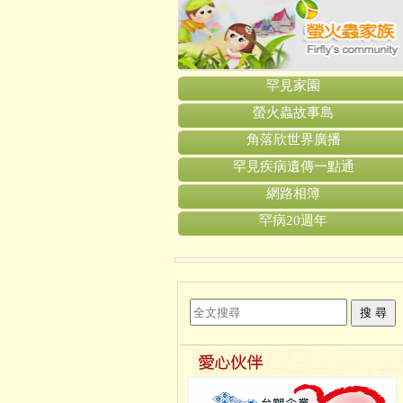
罕見家園
螢火蟲故事島
角落欣世界廣播
罕見疾病遺傳一點通
網路相簿
罕病20週年
搜 尋