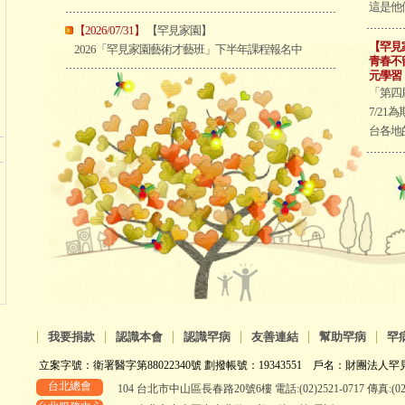
這是他們
【2026/07/31】
【罕見家園】
【罕見
2026「罕見家園藝術才藝班」下半年課程報名中
青春不
元學習
「第四
7/2
台各地
|
|
|
|
|
|
我要捐款
認識本會
認識罕病
友善連結
幫助罕病
罕
立案字號：衛署醫字第88022340號 劃撥帳號：19343551 戶名：財團法人罕見
台北總會
104 台北市中山區長春路20號6樓 電話:(02)2521-0717 傳真:(02)