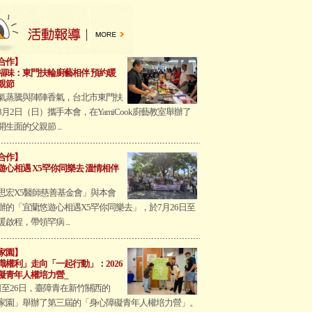
合作】
福味：東門扶輪廚藝相伴 預約暖
親節
氣蒸騰與陣陣香氣，台北市東門扶
8月2日（日）攜手本會，在YamiCook廚藝教室舉辦了
生面的父親節 ...
合作】
遊心相遇 X5罕你同樂去 溫情相伴
思宏X5醫師慈善基金會」與本會
辦的「宜蘭悠遊心相遇X5罕你同樂去」，於7月26日至
暖啟程，帶領罕病 ...
家園】
識權利」走向「一起行動」：2026
礙青年人權培力營_
4日至26日，臺障青在新竹關西的
家園」舉辦了第三屆的「身心障礙青年人權培力營」。