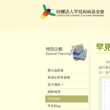
罕見
罕病家
臨打氣
螢火蟲家族
註：本
角落欣世界廣播
賀卡傳情 ▷
網路相簿
罕見Mall
罕見Blog