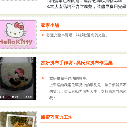
2.因螢幕色差問題，產品色澤以實物為準。
3.本店產品均不含防腐劑，請儘早食用完畢
家家小舖
歡迎光臨本賣場，竭誠歡迎您的光臨。
杰妍拼布手作坊 - 吳氏深拼布作品集
杰妍拼布手作坊的故事。
上帝送給我兩位罕見中的罕見兒，孩子們與眾不
的笑容，讓我有動力面對人生，支持我迎向未來
我 !
甜蜜巧克力工坊