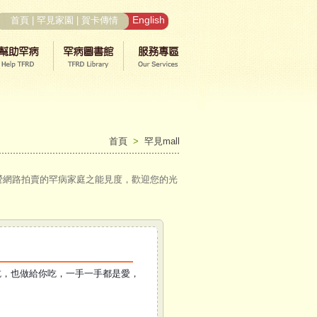
English
首頁
|
罕見家園
|
賀卡傳情
首頁
>
罕見mall
網路拍賣的罕病家庭之能見度，歡迎您的光
吃，也做給你吃，一手一手都是愛，