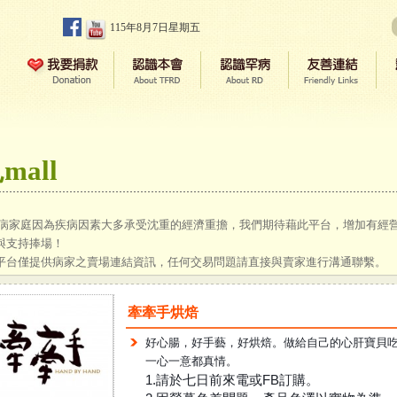
115年8月7日星期五
mall
庭因為疾病因素大多承受沈重的經濟重擔，我們期待藉此平台，增加有經營
與支持捧場！
平台僅提供病家之賣場連結資訊，任何交易問題請直接與賣家進行溝通聯繫。
牽牽手烘焙
好心腸，好手藝，好烘焙。做給自己的心肝寶貝
一心一意都真情。
1.請於七日前來電或FB訂購。