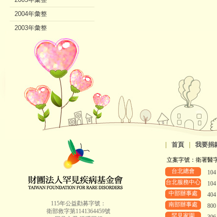
2004年彙整
2003年彙整
2002年彙整
|
首頁
|
我要捐
立案字號：衛署醫字第8
台北總會
10
台北服務中心
10
中部辦事處
40
115年公益勸募字號：
南部辦事處
80
衛部救字第1141364459號
罕見家園