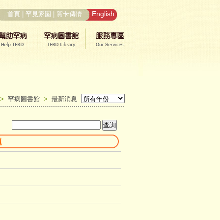
English
首頁
|
罕見家園
|
賀卡傳情
>
罕病圖書館
>
最新消息
題