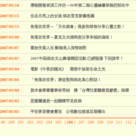
2007/05/16
潛能開發表演工作坊～96年第二期心靈繪畫班熱烈招生中
2007/05/15
住在月亮上的女孩 病友育宜新書推薦
2007/05/15
角落欣世界～「天生就會」燕姿和煜智分享心靈之歌！
2007/05/09
角落欣世界～夏克立夫婦與您分享幸福的滋味！
2007/05/07
重拾失落人生 勳瑜美人深情相對
2007/05/07
2007中區病友文山農場聯誼活動 已經額滿 下回請早！
2007/05/04
電影《午夜的陽光》 黑暗中放射生命之光
2007/05/04
「角落欣世界」唐從聖與病友真心對話！
2007/05/04
賀本會榮譽董事林秀娟 獲「台灣兒童醫療貢獻獎」殊榮
2007/05/03
思薇爾邀您一起關懷罕見疾病
2007/05/03
平安夜音樂會實況 公視數位頻道近期播出
199
200
201
202
203
204
205
[
206
]
207
208
209
210
211
212