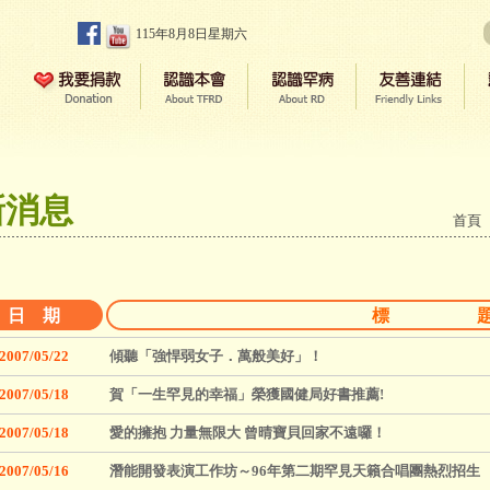
115年8月8日星期六
新消息
首頁
日 期
標 
2007/05/22
傾聽「強悍弱女子．萬般美好」！
2007/05/18
賀「一生罕見的幸福」榮獲國健局好書推薦!
2007/05/18
愛的擁抱 力量無限大 曾晴寶貝回家不遠囉！
2007/05/16
潛能開發表演工作坊～96年第二期罕見天籟合唱團熱烈招生