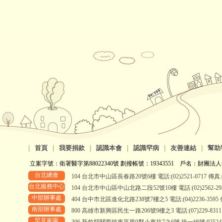
|
首頁
|
我要捐款
|
認識本會
|
認識罕病
|
友善連結
|
幫助
立案字號：衛署醫字第88022340號 劃撥帳號：19343551 戶名：財團法人
台北總會
104 台北市中山區長春路20號6樓 電話:(02)2521-0717 傳真:(0
台北服務中心
104 台北市中山區中山北路二段52號10樓 電話:(02)2562-2958、
中部辦事處
404 台中市北區進化北路238號7樓之5 電話:(04)2236-3595 傳真
南部辦事處
800 高雄市新興區民生一路206號9樓之3 電話:(07)229-8311 傳真
罕見家園