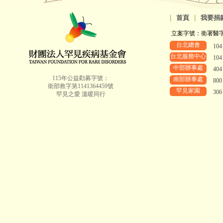
|
首頁
|
我要捐
立案字號：衛署醫字第8
台北總會
10
台北服務中心
10
中部辦事處
40
115年公益勸募字號：
南部辦事處
80
衛部救字第1141364459號
罕見家園
30
罕見之愛 溫暖同行