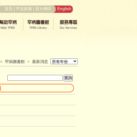
English
首頁
|
罕見家園
|
賀卡傳情
>
罕病圖書館
>
最新消息
題