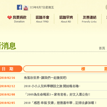
115年8月7日星期五
新消息
首頁
日 期
標 
2010/02/16
角落欣世界~讓我們一起微笑吧!
2010/02/12
2010 小小人兒科學聯誼之旅 開始報名嚕~
2010/02/08
「2009為生命喝采3～家有老爸」好文入選公告!!
2010/02/05
2010「感恩 幸福 安康」慈善嘉年華，記得去參加喔！