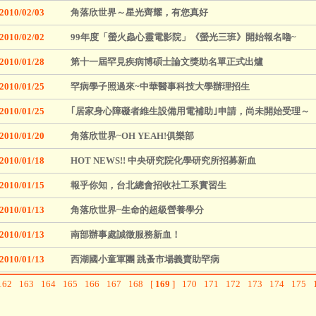
2010/02/03
角落欣世界～星光齊耀，有您真好
2010/02/02
99年度「螢火蟲心靈電影院」《螢光三班》開始報名嚕~
2010/01/28
第十一屆罕見疾病博碩士論文獎助名單正式出爐
2010/01/25
罕病學子照過來~中華醫事科技大學辦理招生
2010/01/25
｢居家身心障礙者維生設備用電補助｣申請，尚未開始受理～
2010/01/20
角落欣世界~OH YEAH!俱樂部
2010/01/18
HOT NEWS!! 中央研究院化學研究所招募新血
2010/01/15
報乎你知，台北總會招收社工系實習生
2010/01/13
角落欣世界~生命的超級營養學分
2010/01/13
南部辦事處誠徵服務新血！
2010/01/13
西湖國小童軍團 跳蚤市場義賣助罕病
162
163
164
165
166
167
168
[
169
]
170
171
172
173
174
175