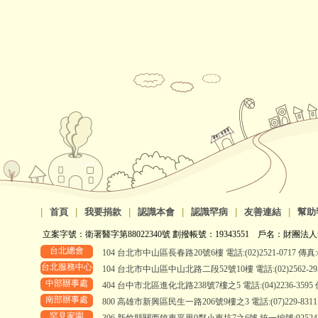
|
首頁
|
我要捐款
|
認識本會
|
認識罕病
|
友善連結
|
幫助
立案字號：衛署醫字第88022340號 劃撥帳號：19343551 戶名：財團法人
台北總會
104 台北市中山區長春路20號6樓 電話:(02)2521-0717 傳真:(0
台北服務中心
104 台北市中山區中山北路二段52號10樓 電話:(02)2562-2958、
中部辦事處
404 台中市北區進化北路238號7樓之5 電話:(04)2236-3595 傳真
南部辦事處
800 高雄市新興區民生一路206號9樓之3 電話:(07)229-8311 傳真
罕見家園