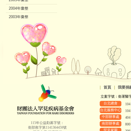
2004年彙整
2003年彙整
2002年彙整
|
首頁
|
我要捐
立案字號：衛署醫字第8
台北總會
10
台北服務中心
10
中部辦事處
40
115年公益勸募字號：
南部辦事處
80
衛部救字第1141364459號
罕見家園