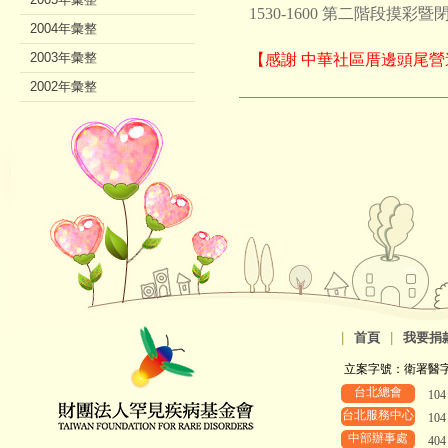
1530-1600 第二階段摸彩暨
2004年彙整
2003年彙整
【感謝 中華社區厝邊頭尾
2002年彙整
|
首頁
|
我要捐
立案字號：衛署醫字第8
台北總會
10
台北服務中心
10
中部辦事處
40