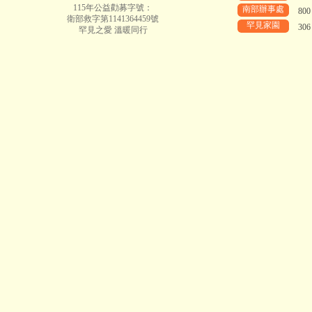
115年公益勸募字號：
南部辦事處
80
衛部救字第1141364459號
罕見家園
30
罕見之愛 溫暖同行