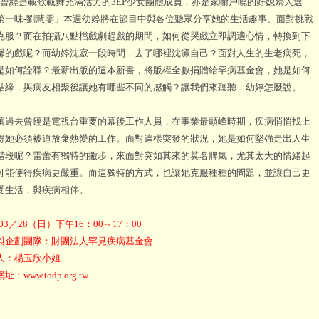
經是載歌載舞充滿活力的3EP少女團體成員，亦是家喻戶曉的好媳婦人選
第一味-劉慧雯」本週幼婷將在節目中與各位聽眾分享她的生活趣事、面對挑戰
克服？而在拍攝八點檔戲劇趕戲的期間，如何從哭戲立即調適心情，轉換到下
馨的戲呢？而幼婷沈寂一段時間，去了哪裡沈澱自己？面對人生的生老病死，
是如何詮釋？最新出版的這本新書，將版權全數捐贈給罕病基金會，她是如何
結緣，與病友相聚後讓她有哪些不同的感觸？讓我們來聽聽，幼婷怎麼說。
去曾經是電視台重要的幕後工作人員，在事業最顛峰時期，疾病悄悄找上
得她必須被迫放棄熱愛的工作。面對這樣突發的狀況，她是如何堅強走出人生
階段呢？雷蕾有獨特的撇步，來面對突如其來的莫名脾氣，尤其太大的情緒起
可能使得疾病更嚴重。而這獨特的方式，也讓她克服種種的問題，並讓自己更
受生活，與疾病相伴。
03／28（日）下午16：00～17：00
與企劃團隊：財團法人罕見疾病基金會
人：楊玉欣小姐
：www.todp.org.tw
：