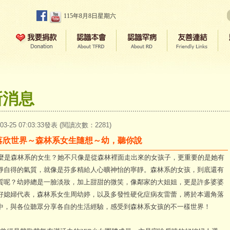
115年8月8日星期六
新消息
-03-25 07:03:33發表 (閱讀次數：2281)
落欣世界～森林系女生隨想～幼，聽你說
森林系的女生？她不只像是從森林裡面走出來的女孩子，更重要的是她有
靜自得的氣質，就像是芬多精給人心曠神怡的寧靜。森林系的女孩，到底還有
質呢？幼婷總是一臉淡妝，加上甜甜的微笑，像鄰家的大姐姐，更是許多婆婆
好媳婦代表，森林系女生周幼婷，以及多發性硬化症病友雷蕾，將於本週角落
中，與各位聽眾分享各自的生活經驗，感受到森林系女孩的不一樣世界！