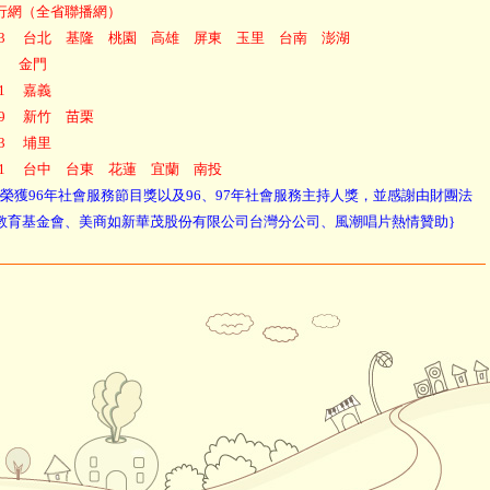
行網（全省聯播網）
03.3 台北 基隆 桃園 高雄 屏東 玉里 台南 澎湖
6.3 金門
3.1 嘉義
2.9 新竹 苗栗
7.3 埔里
02.1 台中 台東 花蓮 宜蘭 南投
目榮獲96年社會服務節目獎以及96、97年社會服務主持人獎，並感謝由財團法
教育基金會、美商如新華茂股份有限公司台灣分公司、風潮唱片熱情贊助}