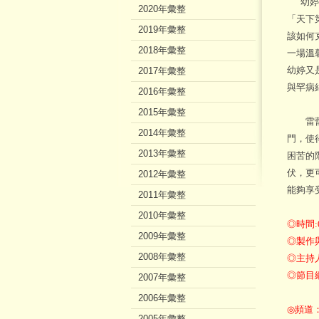
幼婷曾
2020年彙整
「天下
2019年彙整
該如何
2018年彙整
一場溫
幼婷又
2017年彙整
與罕病
2016年彙整
2015年彙整
雷蕾過
2014年彙整
門，使
2013年彙整
困苦的
伏，更
2012年彙整
能夠享
2011年彙整
2010年彙整
◎時間:
2009年彙整
◎製作
2008年彙整
◎主持
◎節目網址
2007年彙整
2006年彙整
◎頻道
2005年彙整