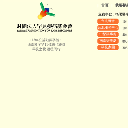
|
首頁
|
我要捐
立案字號：衛署醫字第8
台北總會
10
台北服務中心
10
中部辦事處
40
115年公益勸募字號：
南部辦事處
80
衛部救字第1141364459號
罕見家園
30
罕見之愛 溫暖同行