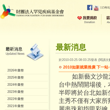
115年
最新消息
於2010-03-25 08:03:25發表 (閱讀次
2010如新就業推廣 下一站
2026年彙整
如新藝文沙龍活
2025年彙整
台中熱鬧開場後，本
2024年彙整
半即將於台北如新
2023年彙整
2022年彙整
主秀不僅有大家所
2021年彙整
麗串珠和指甲彩繪