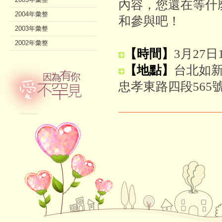
內容，您還在等什
2004年彙整
和參與吧！
2003年彙整
2002年彙整
【時間】
3月27日13
【地點】
台北如
忠孝東路四段565號