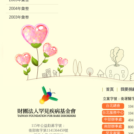
2004年彙整
2003年彙整
2002年彙整
|
首頁
|
我要捐
立案字號：衛署醫字第8
台北總會
10
台北服務中心
10
中部辦事處
40
115年公益勸募字號：
南部辦事處
80
衛部救字第1141364459號
罕見家園