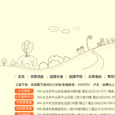
|
首頁
|
我要捐款
|
認識本會
|
認識罕病
|
友善連結
|
幫助
立案字號：衛署醫字第88022340號 劃撥帳號：19343551 戶名：財團法人
台北總會
104 台北市中山區長春路20號6樓 電話:(02)2521-0717 傳真:(0
台北服務中心
104 台北市中山區中山北路二段52號10樓 電話:(02)2562-2958、
中部辦事處
404 台中市北區進化北路238號7樓之5 電話:(04)2236-3595 傳真
南部辦事處
800 高雄市新興區民生一路206號9樓之3 電話:(07)229-8311 傳真
罕見家園