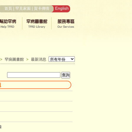
English
首頁
|
罕見家園
|
賀卡傳情
>
罕病圖書館
>
最新消息
題
鯨