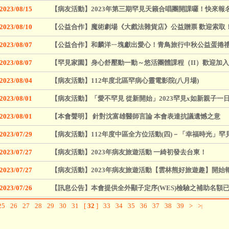
2023/08/15
【病友活動】2023年第三期罕見天籟合唱團開課囉！快來報
2023/08/10
【公益合作】魔術劇場《大戲法雜貨店》公益贈票 歡迎索取
2023/08/07
【公益合作】和麟洋ㄧ塊獻出愛心！青鳥旅行中秋公益蛋捲
2023/08/07
【罕見家園】身心舒壓動一動～悠活團體課程（II）歡迎加入
2023/08/04
【病友活動】112年度北區罕病心靈電影院(八月場)
2023/08/01
【病友活動】「愛不罕見 從新開始」2023罕見x如新親子一日
2023/08/01
【本會聲明】 針對沈富雄醫師言論 本會表達抗議遺憾之意
2023/07/29
【病友活動】112年度中區全方位活動(四)－「幸福時光」罕
2023/07/27
【病友活動】2023年病友旅遊活動 一綺初發去台東！
2023/07/27
【病友活動】2023年病友旅遊活動【雲林熊好旅遊趣】開始報名
2023/07/26
【訊息公告】本會提供全外顯子定序(WES)檢驗之補助名額
25
26
27
28
29
30
31
[
32
]
33
34
35
36
37
38
39
>
>
|