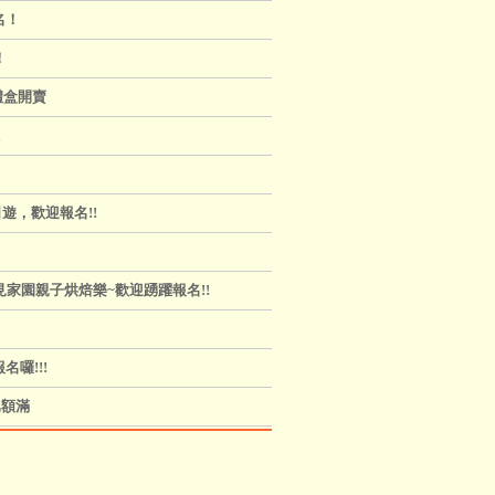
名！
！
禮盒開賣
遊，歡迎報名!!
見家園親子烘焙樂~歡迎踴躍報名!!
囉!!!
已額滿