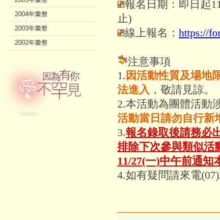
報名日期：即日起11
2004年彙整
止)
2003年彙整
線上報名：
https://
2002年彙整
注意事項
1.
因活動性質及場地
法進入
，敬請見諒。
2.本活動為團體活
活動當日請勿自行新
3.
報名錄取後請務必
排除下次參與類似活
11/27(一)中午前
4.如有疑問請來電(07)