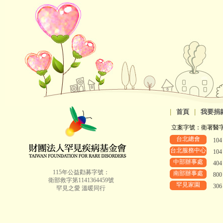
|
首頁
|
我要捐
立案字號：衛署醫字第8
台北總會
10
台北服務中心
10
中部辦事處
40
115年公益勸募字號：
南部辦事處
80
衛部救字第1141364459號
罕見家園
30
罕見之愛 溫暖同行