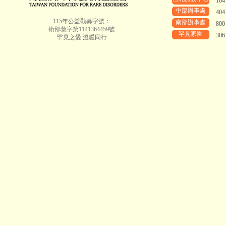
10
中部辦事處
40
115年公益勸募字號：
南部辦事處
80
衛部救字第1141364459號
罕見家園
30
罕見之愛 溫暖同行