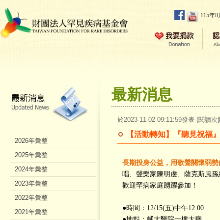
115年
最新消息
於2023-11-02 09:11:59發表 (閱讀次
【活動轉知】『聽見祝福
2026年彙整
2025年彙整
長期投身公益，用歌聲關懷弱勢
2024年彙整
唱、聲樂家陳明虔、薩克斯風孫
2023年彙整
歡迎罕病家庭踴躍參加！
2022年彙整
●時間：12/15(五)中午12:00
2021年彙整
●地點：輔大醫院一樓大廳