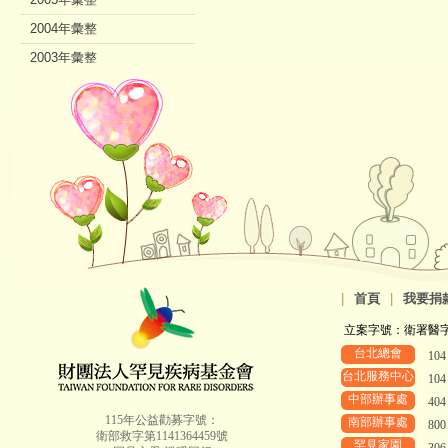
2004年彙整
2003年彙整
2002年彙整
|
首頁
|
我要捐
立案字號：衛署醫字第8
台北總會
10
台北服務中心
10
中部辦事處
40
115年公益勸募字號：
南部辦事處
80
衛部救字第1141364459號
罕見家園