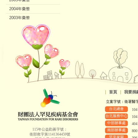
2004年彙整
2003年彙整
2002年彙整
|
首頁
|
我要捐
立案字號：衛署醫字第8
台北總會
10
台北服務中心
10
中部辦事處
40
115年公益勸募字號：
南部辦事處
80
衛部救字第1141364459號
罕見家園